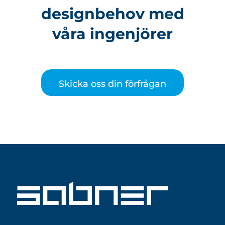
des
i
gnbehov med
våra ingenjörer
Skicka oss din förfrågan