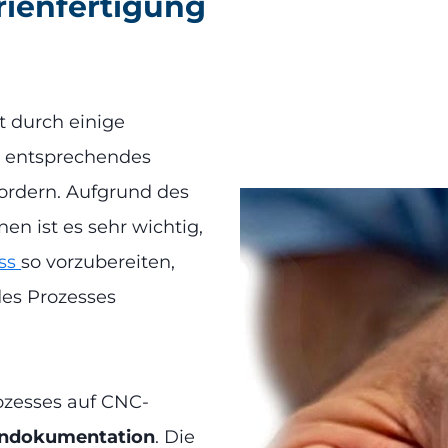
rienfertigung
t durch einige
n entsprechendes
fordern. Aufgrund des
n ist es sehr wichtig,
ess
so vorzubereiten,
des Prozesses
zesses auf CNC-
endokumentation
. Die