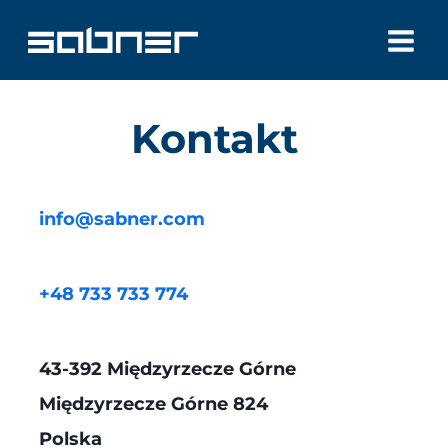
Zum
Inhalt
springen
Kontakt
info@sabner.com
+48 733 733 774
43-392 Międzyrzecze Górne
Międzyrzecze Górne 824
Polska