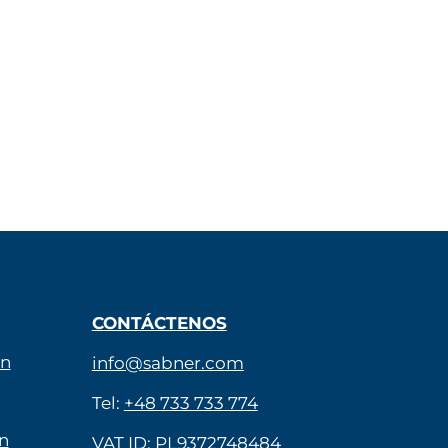
CONTÁCTENOS
ón
info@sabner.com
Tel:
+48 733 733 774
n
VAT ID: PL9372748484