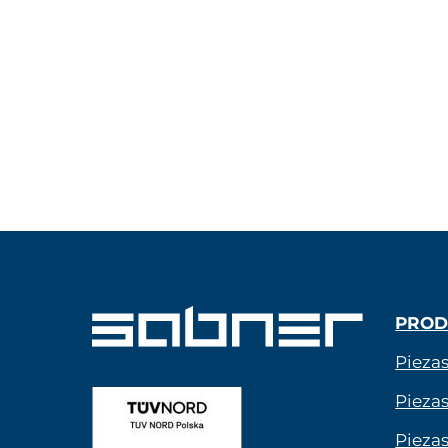
PROD
ISO 9001 SABNER ES
Piezas
Pieza
Pieza