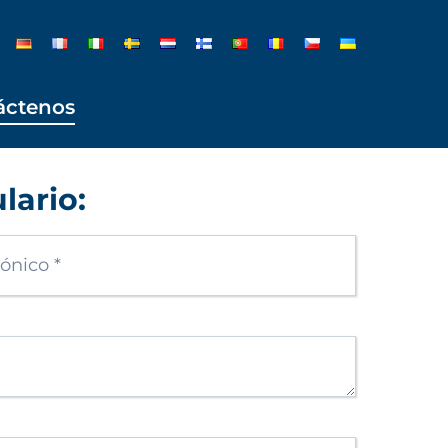
áctenos
lario: