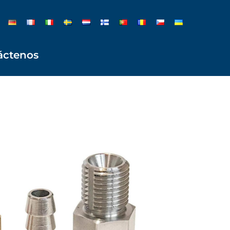
áctenos