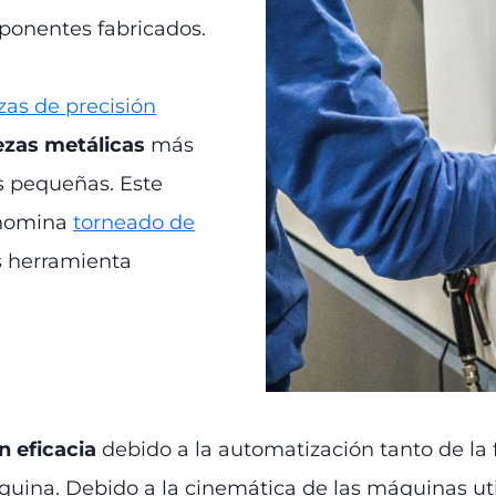
ponentes fabricados.
zas de precisión
ezas metálicas
más
s pequeñas. Este
enomina
torneado de
s herramienta
n eficacia
debido a la automatización tanto de la
quina. Debido a la cinemática de las máquinas uti