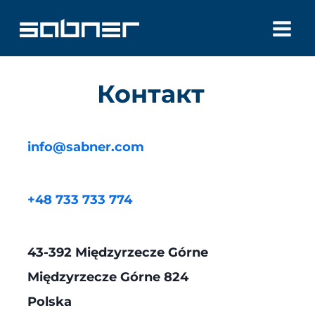
Перейти
до
вмісту
Контакт
info@sabner.com
+48 733 733 774
43-392 Międzyrzecze Górne
Międzyrzecze Górne 824
Polska