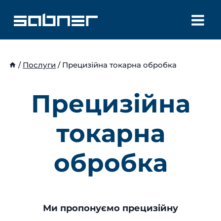
Перейти
до
вмісту
/
Послуги
/
Прецизійна токарна обробка
Прецизійна
токарна
обробка
Ми пропонуємо прецизійну