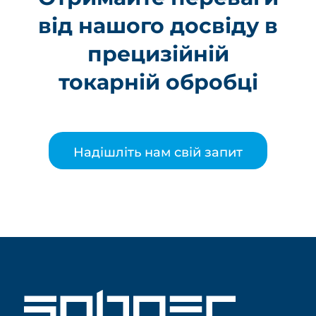
від нашого досвіду в
прецизійній
токарній обробці
Надішліть нам свій запит