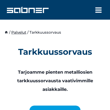
Siirry
sisältöön
/
Palvelut
/
Tarkkuussorvaus
Tarkkuussorvaus
Tarjoamme pienten metalliosien
tarkkuussorvausta vaativimmille
asiakkaille.