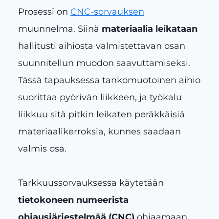
Prosessi on
CNC-sorvauksen
muunnelma. Siinä
materiaalia leikataan
hallitusti aihiosta valmistettavan osan
suunnitellun muodon saavuttamiseksi.
Tässä tapauksessa tankomuotoinen aihio
suorittaa pyörivän liikkeen, ja työkalu
liikkuu sitä pitkin leikaten peräkkäisiä
materiaalikerroksia, kunnes saadaan
valmis osa.
Tarkkuussorvauksessa käytetään
tietokoneen numeerista
ohjausjärjestelmää (CNC)
ohjaamaan