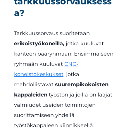
tarkkuussorvauksess
a?
Tarkkuussorvaus suoritetaan
erikoistyökoneilla,
jotka kuuluvat
kahteen pääryhmään. Ensimmäiseen
ryhmään kuuluvat
CNC-
koneistokeskukset
, jotka
mahdollistavat
suurempikokoisten
kappaleiden
työstön ja joilla on laajat
valmiudet useiden toimintojen
suorittamiseen yhdellä
työstökappaleen kiinnikkeellä.