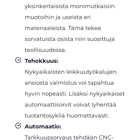
yksinkertaisista monimutkaisiin
muotoihin ja useista eri
materiaaleista. Tämä tekee
sorvatuista osista niin suosittuja
teollisuudessa.
Tehokkuus
:
Nykyaikaisten leikkuutyökalujen
ansiosta valmistus voi tapahtua
hyvin nopeasti. Lisäksi nykyaikaiset
automaattisorvit voivat lyhentää
tuotantosykliä huomattavasti.
Automaatio
:
Tarkkuussorvaus tehdään CNC-