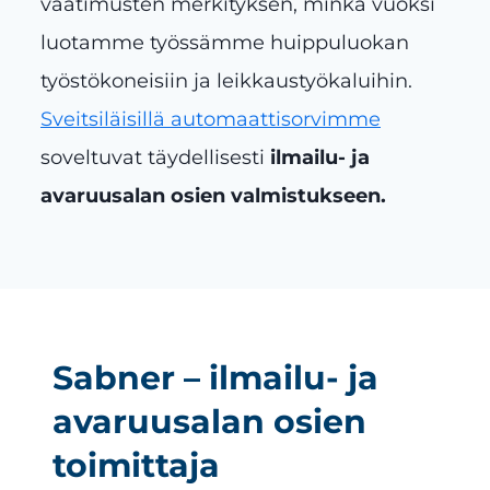
vaatimusten merkityksen, minkä vuoksi
luotamme työssämme huippuluokan
työstökoneisiin ja leikkaustyökaluihin.
Sveitsiläisillä automaattisorvimme
soveltuvat täydellisesti
ilmailu- ja
avaruusalan osien valmistukseen.
Sabner – ilmailu- ja
avaruusalan osien
toimittaja