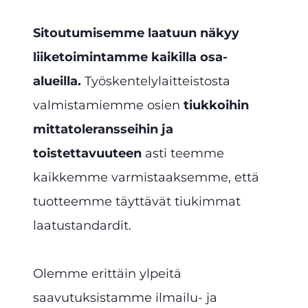
Sitoutumisemme laatuun näkyy
liiketoimintamme kaikilla osa-
alueilla.
Työskentelylaitteistosta
valmistamiemme osien
tiukkoihin
mittatoleransseihin ja
toistettavuuteen
asti teemme
kaikkemme varmistaaksemme, että
tuotteemme täyttävät tiukimmat
laatustandardit.
Olemme erittäin ylpeitä
saavutuksistamme ilmailu- ja