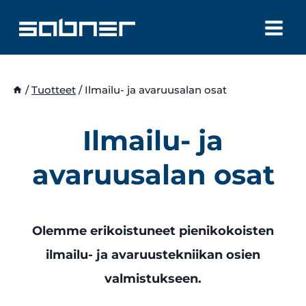
Siirry
sisältöön
/
Tuotteet
/
Ilmailu- ja avaruusalan osat
Ilmailu- ja
avaruusalan osat
Olemme erikoistuneet pienikokoisten
ilmailu- ja avaruustekniikan osien
valmistukseen.