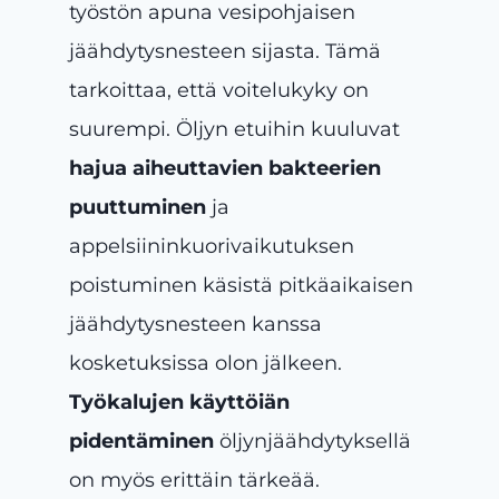
työstön apuna vesipohjaisen
jäähdytysnesteen sijasta. Tämä
tarkoittaa, että voitelukyky on
suurempi. Öljyn etuihin kuuluvat
hajua aiheuttavien bakteerien
puuttuminen
ja
appelsiininkuorivaikutuksen
poistuminen käsistä pitkäaikaisen
jäähdytysnesteen kanssa
kosketuksissa olon jälkeen.
Työkalujen käyttöiän
pidentäminen
öljynjäähdytyksellä
on myös erittäin tärkeää.