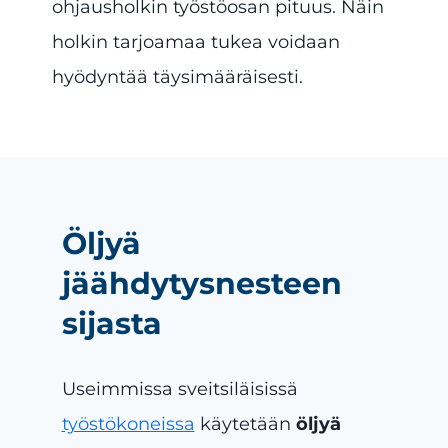
ohjausholkin työstöosan pituus. Näin
holkin tarjoamaa tukea voidaan
hyödyntää täysimääräisesti.
Öljyä
jäähdytysnesteen
sijasta
Useimmissa sveitsiläisissä
työstökoneissa
käytetään
öljyä