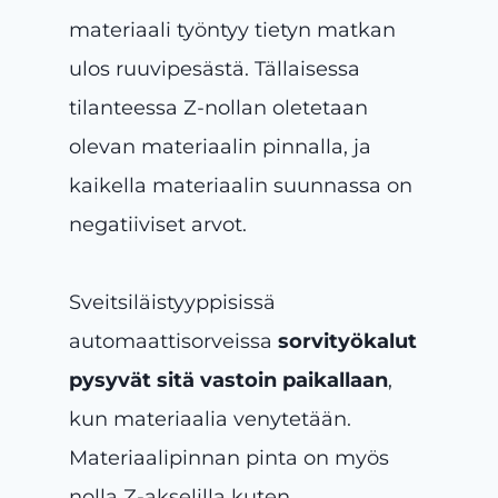
materiaali työntyy tietyn matkan
ulos ruuvipesästä. Tällaisessa
tilanteessa Z-nollan oletetaan
olevan materiaalin pinnalla, ja
kaikella materiaalin suunnassa on
negatiiviset arvot.
Sveitsiläistyyppisissä
automaattisorveissa
sorvityökalut
pysyvät sitä vastoin paikallaan
,
kun materiaalia venytetään.
Materiaalipinnan pinta on myös
nolla Z-akselilla kuten