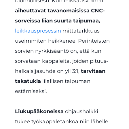
luonnollisesti. Kun leikkausvoimat
aiheuttavat tavanomaisissa CNC-
sorveissa liian suurta taipumaa,
leikkausprosessin
mittatarkkuus
useimmiten heikkenee. Perinteisten
sorvien nyrkkisääntö on, että kun
sorvataan kappaleita, joiden pituus-
halkaisijasuhde on yli 3:1,
tarvitaan
takatukia
liiallisen taipuman
estämiseksi.
Liukupääkoneissa
ohjausholkki
tukee työkappaletankoa niin lähelle