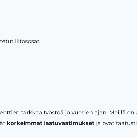
tut liitososat
ttien tarkkaa työstöä jo vuosien ajan. Meillä on 
vät
korkeimmat laatuvaatimukset
ja ovat taatust