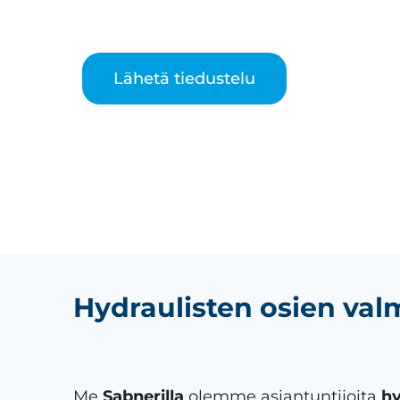
Lähetä tiedustelu
Hydraulisten osien val
Me
Sabnerilla
olemme asiantuntijoita
hy