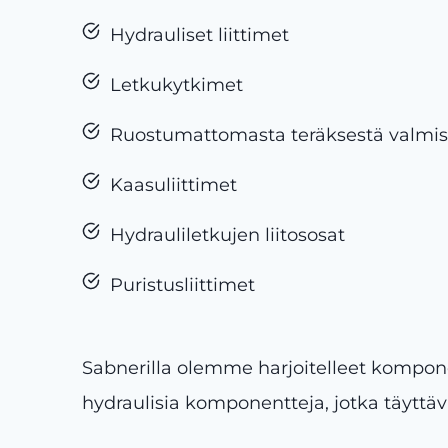
Hydrauliset liittimet
Letkukytkimet
Ruostumattomasta teräksestä valmiste
Kaasuliittimet
Hydrauliletkujen liitososat
Puristusliittimet
Sabnerilla olemme harjoitelleet komponen
hydraulisia komponentteja, jotka täyttä