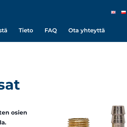
stä
Tieto
FAQ
Ota yhteyttä
sat
ten osien
la.