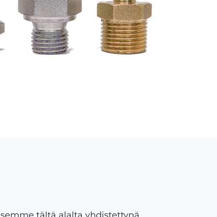
semme tältä alalta yhdistettynä