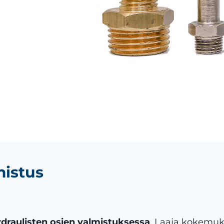
mistus
draulisten osien valmistuksessa
. Laaja kokemuk