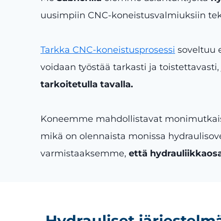
uusimpiin CNC-koneistusvalmiuksiin teke
Tarkka CNC-koneistusprosessi
soveltuu e
voidaan työstää tarkasti ja toistettavasti
tarkoitetulla tavalla.
Koneemme mahdollistavat monimutkaisia m
mikä on olennaista monissa hydraulisove
varmistaaksemme,
että hydrauliikkaosa
Hydrauliset järjestelm