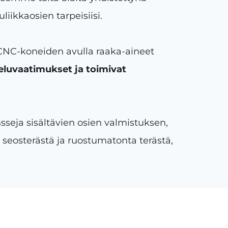
ikkaosien tarpeisiisi.
 CNC-koneiden avulla raaka-aineet
eluvaatimukset ja toimivat
seja sisältävien osien valmistuksen,
 seosterästä ja ruostumatonta terästä,