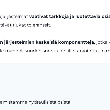
ajärjestelmät
vaativat tarkkoja ja luotettavia osi
tävät tiukat toleranssit.
en järjestelmien keskeisiä komponentteja,
jotka
e mahdollisuuden suorittaa niille tarkoitetut toim
tamistamme hydraulisista osista: