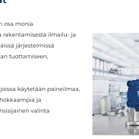
en osa monia
a rakentamisesta ilmailu- ja
äissä järjestelmissä
an tuottamiseen,
 joissa käytetään paineilmaa,
tehokkaampia ja
sisijainen valinta