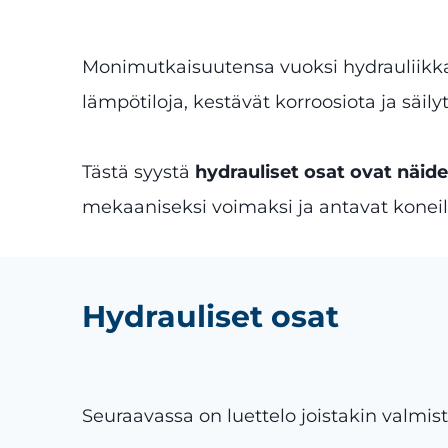
Monimutkaisuutensa vuoksi hydrauliikk
lämpötiloja, kestävät korroosiota ja säilyt
Tästä syystä
hydrauliset osat ovat näid
mekaaniseksi voimaksi ja antavat koneill
Hydrauliset osat
Seuraavassa on luettelo joistakin valmis