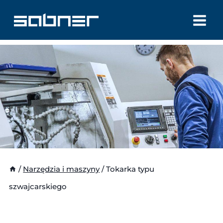
Przejdź
do
treści
/
Narzędzia i maszyny
/
Tokarka typu
szwajcarskiego