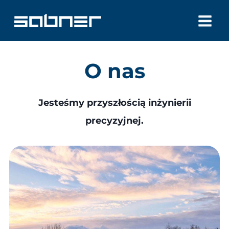
Przejdź
do
treści
O nas
Jesteśmy przyszłością inżynierii
precyzyjnej.