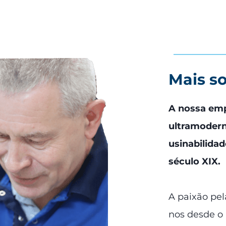
Mais s
A nossa emp
ultramodern
usinabilidad
século XIX.
A paixão pe
nos desde o 