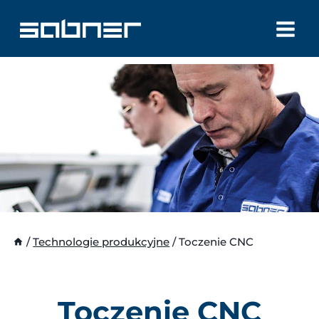
Przejdź
do
treści
/
Technologie produkcyjne
/
Toczenie CNC
Toczenie CNC