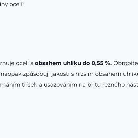
ny ocelí:
rnuje oceli s
obsahem uhlíku do 0,55 %.
Obrobitel
aopak způsobují jakosti s nižším obsahem uhlíku –
ámáním třísek a usazováním na břitu řezného nást