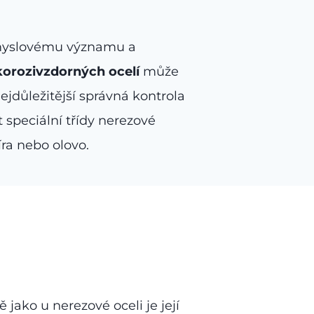
růmyslovému významu a
korozivzdorných ocelí
může
ejdůležitější správná kontrola
t speciální třídy nerezové
íra nebo olovo.
jako u nerezové oceli je její