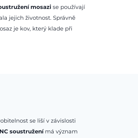
oustružení mosazi
se používají
la jejich životnost. Správně
saz je kov, který klade při
robitelnost se liší v závislosti
NC soustružení
má význam