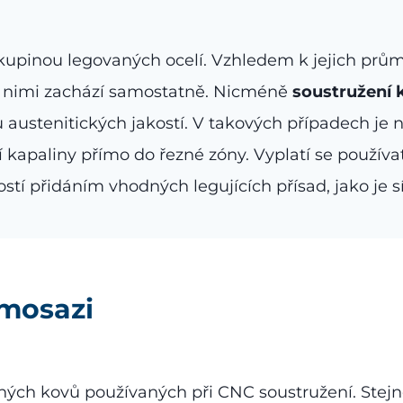
 skupinou legovaných ocelí. Vzhledem k jejich p
 s nimi zachází samostatně. Nicméně
soustružení 
austenitických jakostí. V takových případech je n
í kapaliny přímo do řezné zóny. Vyplatí se používa
stí přidáním vhodných legujících přísad, jako je s
 mosazi
ných kovů používaných při CNC soustružení. Stejně 