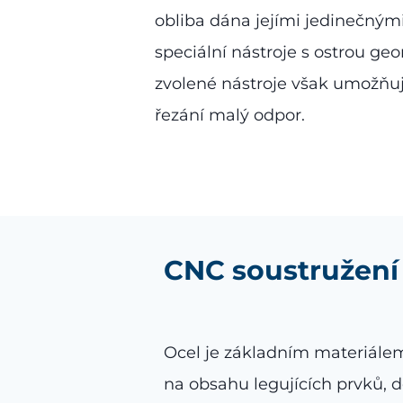
obliba dána jejími jedinečnými 
speciální nástroje s ostrou geo
zvolené nástroje však umožňují
řezání malý odpor.
CNC soustružení 
Ocel je základním materiále
na obsahu legujících prvků,