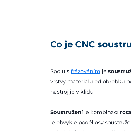
Co je CNC soustr
Spolu s
frézováním
je
soustru
vrstvy materiálu od obrobku po
nástroj je v klidu.
Soustružení
je kombinací
rot
je obvykle podél osy soustru