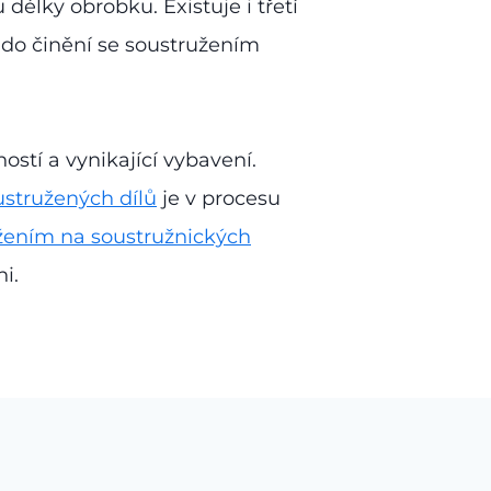
lky obrobku. Existuje i třetí
do činění se soustružením
stí a vynikající vybavení.
ustružených dílů
je v procesu
žením na soustružnických
i.