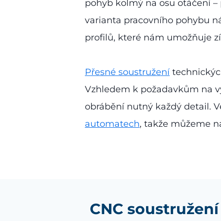
pohyb kolmý na osu otáčení – 
varianta pracovního pohybu n
profilů, které nám umožňuje zís
Přesné soustružení
technických
Vzhledem k požadavkům na vy
obrábění nutný každý detail. V
automatech
, takže můžeme na
CNC soustružení 