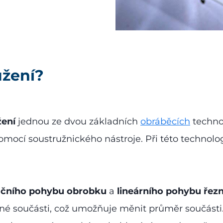
užení?
žení
jednou ze dvou základních
obráběcích
technol
mocí soustružnického nástroje. Při této technolog
ačního pohybu obrobku
a
lineárního pohybu řezn
žené součásti, což umožňuje měnit průměr součás