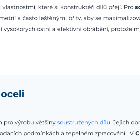
vlastnostmi, které si konstruktéři dílů přejí. Pro
s
metrií a často leštěnými břity, aby se maximalizova
 vysokorychlostní a efektivní obrábění, protože mo
oceli
m pro výrobu většiny
soustružených dílů
. Jejich ob
 dodacích podmínkách a tepelném zpracování. V
C