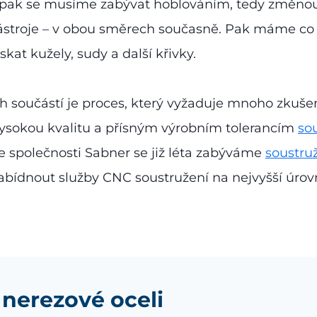
pak se musíme zabývat hoblováním, tedy změnou dé
ástroje – v obou směrech současně. Pak máme co 
kat kužely, sudy a další křivky.
 součástí je proces, který vyžaduje mnoho zkušeno
sokou kvalitu a přísným výrobním tolerancím
so
e společnosti Sabner se již léta zabýváme
soustru
bídnout služby CNC soustružení na nejvyšší úrovn
nerezové oceli