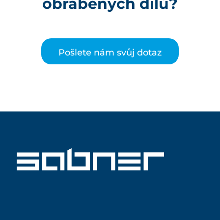
obráběných dílů?
Pošlete nám svůj dotaz