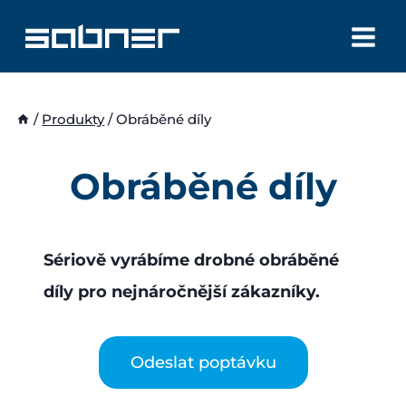
Přeskočit
na
obsah
/
Produkty
/
Obráběné díly
Obráběné díly
Sériově vyrábíme drobné obráběné
díly pro nejnáročnější zákazníky.
Odeslat poptávku