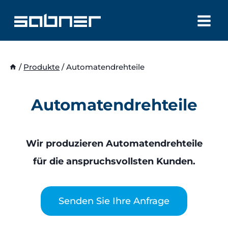
Zum
Inhalt
springen
/
Produkte
/
Automatendrehteile
Automatendrehteile
Wir produzieren Automatendrehteile
für die anspruchsvollsten Kunden.
Senden Sie Ihre Anfrage