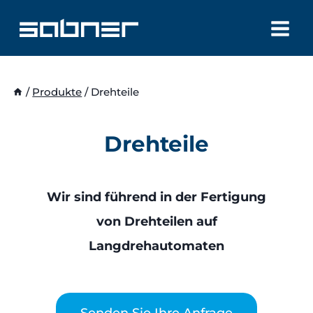
Zum
Inhalt
springen
/
Produkte
/
Drehteile
Drehteile
Wir sind führend in der Fertigung
von Drehteilen auf
Langdrehautomaten
Senden Sie Ihre Anfrage