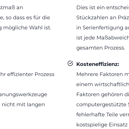
hstmaß an
Dies ist ein entsche
, so dass es für die
Stückzahlen an Präz
ig mögliche Wahl ist.
in Serienfertigung 
ist jede Maßabweich
gesamten Prozess.
Kosteneffizienz:
r effizienter Prozess
Mehrere Faktoren m
einem wirtschaftlic
panungswerkzeuge
Faktoren gehören d
e nicht mit langen
computergestützte 
.
fehlerhafte Teile v
kostspielige Einsatz