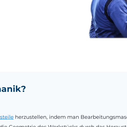
hanik?
steile
herzustellen, indem man Bearbeitungsma
rd die Geometrie des Werkstücks durch das Heraus