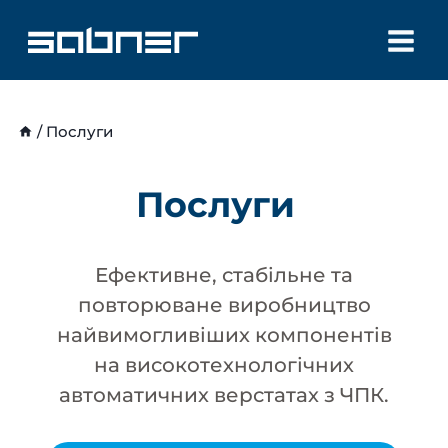
Перейти
до
вмісту
/
Послуги
Послуги
Ефективне, стабільне та
повторюване виробництво
найвимогливіших компонентів
на високотехнологічних
автоматичних верстатах з ЧПК.