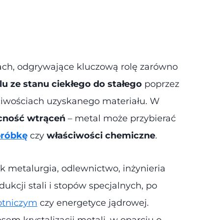
ach, odgrywające kluczową rolę zarówno
lu ze stanu ciekłego do stałego
poprzez
ściwościach uzyskanego materiału. W
ecność wtrąceń
– metal może przybierać
róbkę
czy
właściwości chemiczne
.
 metalurgia, odlewnictwo, inżynieria
ukcji stali i stopów specjalnych, po
otniczym
czy energetyce jądrowej.
sem krystalizacji metali, w oparciu o