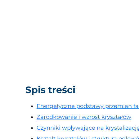
Spis treści
Energetyczne podstawy przemian f
Zarodkowanie i wzrost kryształów
Czynniki wpływające na krystalizacj
Kształt kryształów i struktura odlew