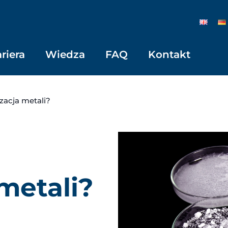
riera
Wiedza
FAQ
Kontakt
izacja metali?
 metali?