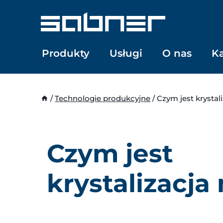
Przejdź
do
treści
Produkty
Usługi
O nas
Ka
/
Technologie produkcyjne
/
Czym jest krystal
Czym jest
krystalizacja