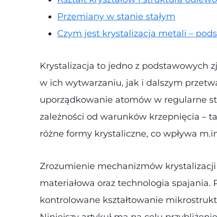
Przemiany w stanie stałym
Czym jest krystalizacja metali – p
Krystalizacja to jedno z podstawowych
w ich wytwarzaniu, jak i dalszym przetw
uporządkowanie atomów w regularne stru
zależności od warunków krzepnięcia – t
różne formy krystaliczne, co wpływa m.i
Zrozumienie mechanizmów krystalizacji 
materiałowa oraz technologia spajania. P
kontrolowane kształtowanie mikrostru
Niniejszy artykuł ma na celu przybliżeni