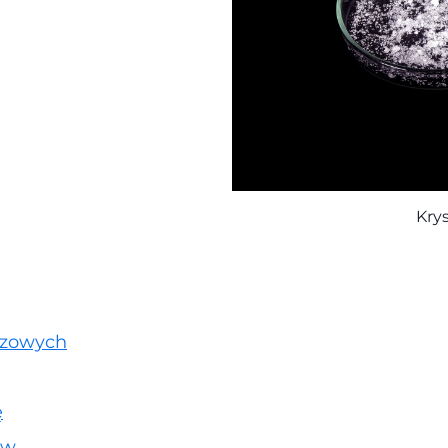
Kry
azowych
ę
ów