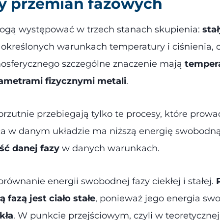
y przemian fazowych
mogą występować w trzech stanach skupienia:
sta
 określonych warunkach temperatury i ciśnienia,
mosferycznego szczególne znaczenie mają
tempera
metrami fizycznymi metali
.
zutnie przebiegają tylko te procesy, które prow
ca w danym układzie ma niższą energię swobodną
ść danej fazy
w danych warunkach.
orównanie energii swobodnej fazy ciekłej i stałej.
ą fazą jest ciało stałe
, ponieważ jego energia sw
kła
. W punkcie przejściowym, czyli w teoretycznej