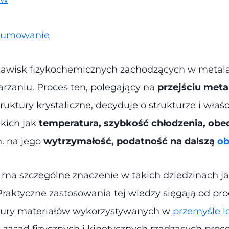
odsumowanie
 zjawisk fizykochemicznych zachodzących w metal
arzaniu. Proces ten, polegający na
przejściu meta
ktury krystaliczne, decyduje o strukturze i wła
akich jak
temperatura, szybkość chłodzenia, ob
n. na jego
wytrzymałość, podatność na dalszą
ob
ma szczególne znaczenie w takich dziedzinach jak
raktyczne zastosowania tej wiedzy sięgają od prod
ktury materiałów wykorzystywanych w
przemyśle l
e zasad fizycznych i kinetycznych rządzących proce