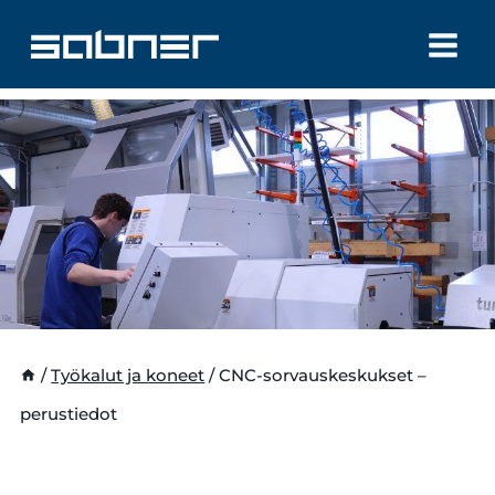
Siirry
sisältöön
/
Työkalut ja koneet
/
CNC-sorvauskeskukset –
perustiedot