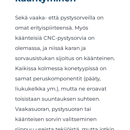
Sekä vaaka- että pystysorveilla on
omat erityispiirteensä. Myös
käänteisiä CNC-pystysorvia on
olemassa, ja niissä karan ja
sorvausistukan sijoitus on käänteinen.
Kaikissa kolmessa konetyypissä on
samat peruskomponentit (pääty,
liukukelkka ym.), mutta ne eroavat
toisistaan suuntauksen suhteen.
Vaakasuoran, pystysuoran tai
käänteisen sorvin valitseminen
riippuu useista tekijöistä, mutta jotkin