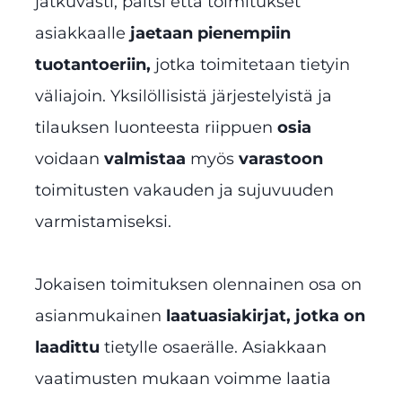
jatkuvasti, paitsi että toimitukset
asiakkaalle
jaetaan pienempiin
tuotantoeriin,
jotka toimitetaan tietyin
väliajoin. Yksilöllisistä järjestelyistä ja
tilauksen luonteesta riippuen
osia
voidaan
valmistaa
myös
varastoon
toimitusten vakauden ja sujuvuuden
varmistamiseksi.
Jokaisen toimituksen olennainen osa on
asianmukainen
laatuasiakirjat, jotka on
laadittu
tietylle osaerälle. Asiakkaan
vaatimusten mukaan voimme laatia