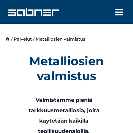
Siirry
sisältöön
/
Palvelut
/
Metalliosien valmistus
Metalliosien
valmistus
Valmistamme pieniä
tarkkuusmetalliosia, joita
käytetään kaikilla
teollisuudenaloilla.