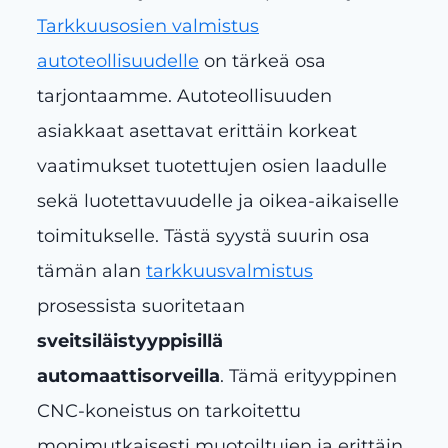
Tarkkuusosien valmistus
autoteollisuudelle
on tärkeä osa
tarjontaamme. Autoteollisuuden
asiakkaat asettavat erittäin korkeat
vaatimukset tuotettujen osien laadulle
sekä luotettavuudelle ja oikea-aikaiselle
toimitukselle. Tästä syystä suurin osa
tämän alan
tarkkuusvalmistus
prosessista suoritetaan
sveitsiläistyyppisillä
automaattisorveilla
. Tämä erityyppinen
CNC-koneistus on tarkoitettu
monimutkaisesti muotoiltujen ja erittäin