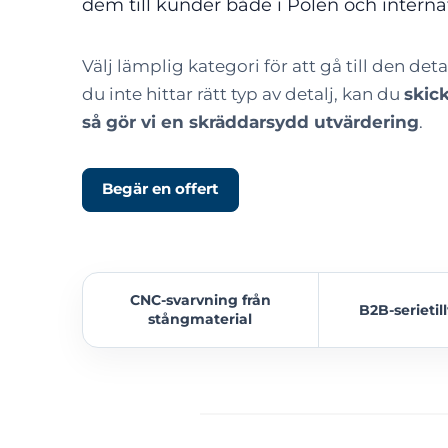
dem till kunder både i Polen och internat
Välj lämplig kategori för att gå till den d
du inte hittar rätt typ av detalj, kan du
skic
så gör vi en skräddarsydd utvärdering
.
Begär en offert
CNC-svarvning från
B2B-serietil
stångmaterial