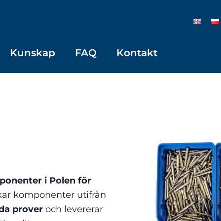
Kunskap
FAQ
Kontakt
onenter i Polen för
erkar komponenter utifrån
nda prover
och levererar