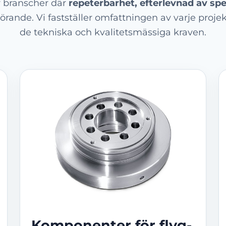
ör branscher där
repeterbarhet, efterlevnad av spe
örande. Vi fastställer omfattningen av varje projek
de tekniska och kvalitetsmässiga kraven.
Komponenter för flyg-