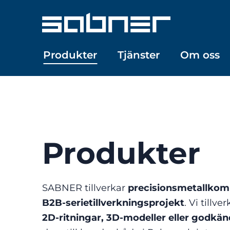
Skip
to
content
Produkter
Tjänster
Om oss
Produkter
SABNER tillverkar
precisionsmetallkomp
B2B-serietillverkningsprojekt
. Vi tillv
2D-ritningar, 3D-modeller eller godkä