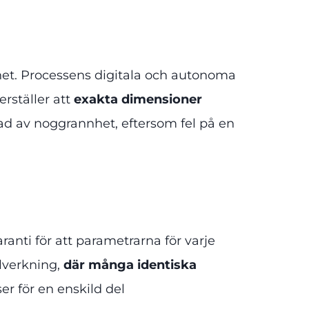
nhet. Processens digitala och autonoma
rställer att
exakta dimensioner
grad av noggrannhet, eftersom fel på en
nti för att parametrarna för varje
llverkning,
där många identiska
ser för en enskild del