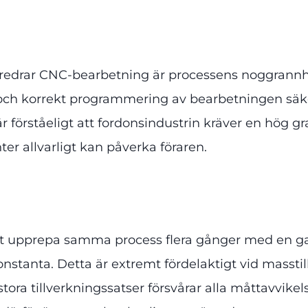
are föredrar CNC-bearbetning är processens noggran
 och korrekt programmering av bearbetningen säke
är förståeligt att fordonsindustrin kräver en hög 
er allvarligt kan påverka föraren.
t upprepa samma process flera gånger med en gara
nstanta. Detta är extremt fördelaktigt vid massti
stora tillverkningssatser försvårar alla måttavvikel