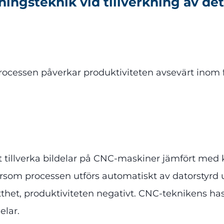
gsteknik vid tillverkning av detal
essen påverkar produktiviteten avsevärt inom for
t tillverka bildelar på CNC-maskiner jämfört med
ersom processen utförs automatiskt av datorstyrd
et, produktiviteten negativt. CNC-teknikens hastig
elar.