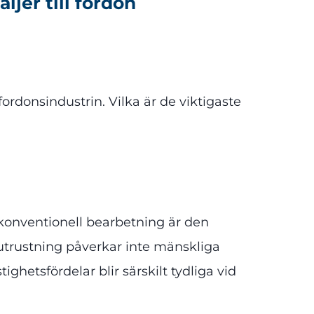
jer till fordon
donsindustrin. Vilka är de viktigaste
 konventionell bearbetning är den
 utrustning påverkar inte mänskliga
hetsfördelar blir särskilt tydliga vid