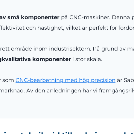
ng av små komponenter
på CNC-maskiner. Denna p
ektivitet och hastighet, vilket är perfekt för ford
tt brett område inom industrisektorn. På grund av m
gkvalitativa komponenter
i stor skala.
er som
CNC-bearbetning med hög precision
är Sab
rknad. Av den anledningen har vi framgångsrikt le