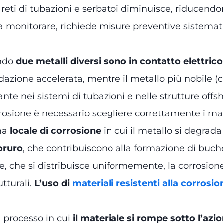
reti di tubazioni e serbatoi diminuisce, riducendo
da monitorare, richiede misure preventive sistemati
ando
due metalli diversi sono in contatto elettri
azione accelerata, mentre il metallo più nobile (
e nei sistemi di tubazioni e nelle strutture offsh
rrosione è necessario scegliere correttamente i mater
rma
locale di corrosione
in cui il metallo si degrada 
loruro
, che contribuiscono alla formazione di buche
le, che si distribuisce uniformemente, la corrosio
tturali.
L’uso di
materiali resistenti alla corrosio
n processo in cui
il materiale si rompe sotto l’azi