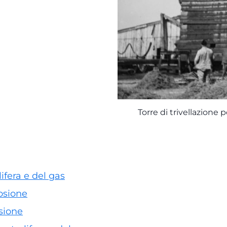
Torre di trivellazione
lifera e del gas
rosione
osione