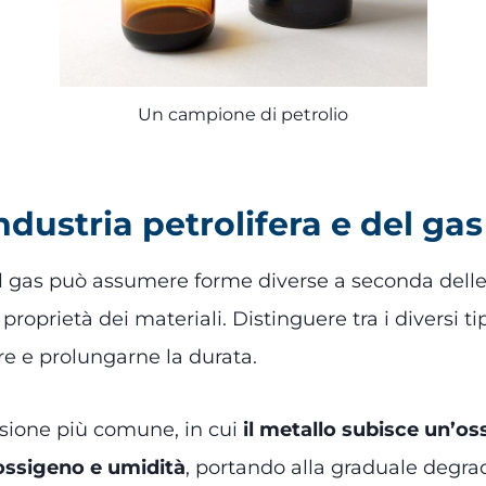
Un campione di petrolio
industria petrolifera e del gas
del gas può assumere forme diverse a seconda delle
oprietà dei materiali. Distinguere tra i diversi t
re e prolungarne la durata.
rosione più comune, in cui
il metallo subisce un’os
ossigeno e umidità
, portando alla graduale degra