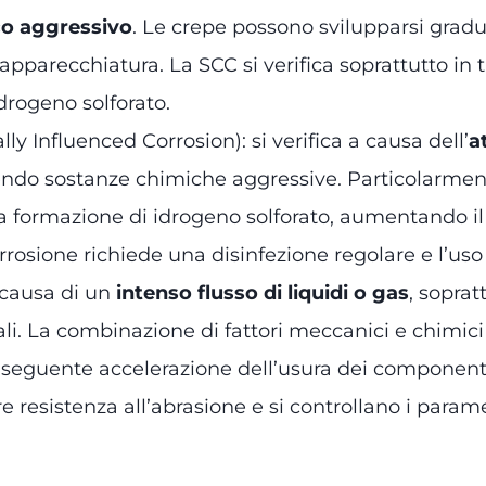
co aggressivo
. Le crepe possono svilupparsi gra
pparecchiatura. La SCC si verifica soprattutto in 
drogeno solforato.
y Influenced Corrosion): si verifica a causa dell’
a
ndo sostanze chimiche aggressive. Particolarmente
la formazione di idrogeno solforato, aumentando il 
orrosione richiede una disinfezione regolare e l’uso 
a causa di un
intenso flusso di liquidi o gas
, sopra
li. La combinazione di fattori meccanici e chimici
nseguente accelerazione dell’usura dei componenti.
 resistenza all’abrasione e si controllano i paramet