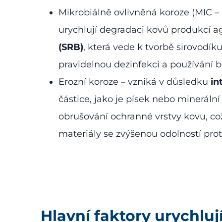
Mikrobiálně ovlivněná koroze (MIC – 
urychlují degradaci kovů produkcí a
(SRB)
, která vede k tvorbě sirovodík
pravidelnou dezinfekci a používání b
Erozní koroze – vzniká v důsledku
in
částice, jako je písek nebo minerá
obrušování ochranné vrstvy kovu, co
materiály se zvýšenou odolností prot
Hlavní faktory urychlují