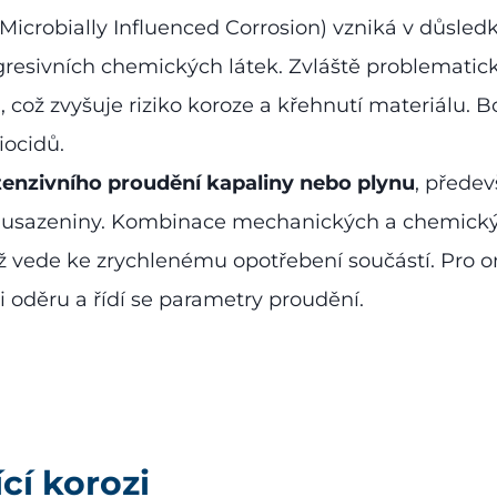
Microbially Influenced Corrosion) vzniká v důsle
gresivních chemických látek. Zvláště problematick
u, což zvyšuje riziko koroze a křehnutí materiálu. 
iocidů.
tenzivního proudění kapaliny nebo plynu
, přede
lní usazeniny. Kombinace mechanických a chemick
ž vede ke zrychlenému opotřebení součástí. Pro o
i oděru a řídí se parametry proudění.
cí korozi