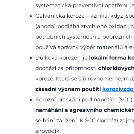
systematická preventivní opatření, ja
Galvanická koroze – vzniká, když js
(anoda) podléhá zrychlené oxidaci, z
potrubních systémech a pobřežních k
používá správný výběr materiálů a el
Důlková koroze – je
lokální forma k
dochází za přítomnosti
chloridových
koroze, která se šíří rovnoměrně, mů
zásadní význam použití
korozivzdo
Korozní praskání pod napětím (SCC) 
namáhání a agresivního chemickéh
selhání zařízení. K SCC dochází zej
sirovodík.