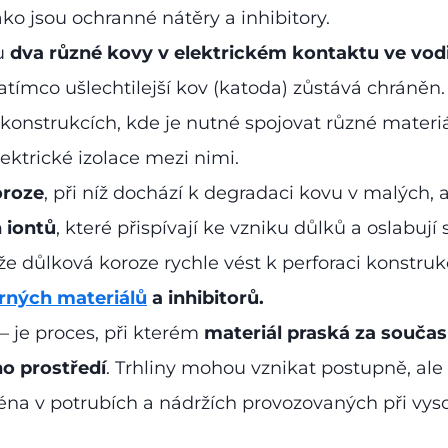
ko jsou ochranné nátěry a inhibitory.
ou
dva různé kovy v elektrickém kontaktu ve vod
atímco ušlechtilejší kov (katoda) zůstává chráněn. 
onstrukcích, kde je nutné spojovat různé materiá
ektrické izolace mezi nimi.
oroze
, při níž dochází k degradaci kovu v malých, 
 iontů
, které přispívají ke vzniku důlků a oslabuj
že důlková koroze rychle vést k perforaci konstru
rných materiálů
a inhibitorů.
– je proces, při kterém
materiál praská za souč
o prostředí
. Trhliny mohou vznikat postupně, al
ména v potrubích a nádržích provozovaných při vys