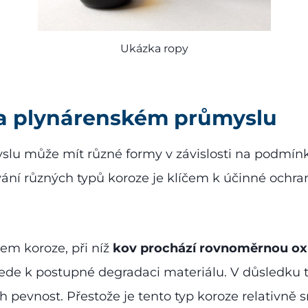
Ukázka ropy
 a plynárenském průmyslu
lu může mít různé formy v závislosti na podmínk
ání různých typů koroze je klíčem k účinné ochraně
em koroze, při níž
kov prochází rovnoměrnou ox
vede k postupné degradaci materiálu. V důsledku t
ich pevnost. Přestože je tento typ koroze relativně