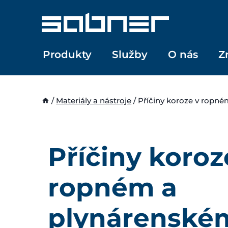
Přeskočit
na
obsah
Produkty
Služby
O nás
Z
/
Materiály a nástroje
/
Příčiny koroze v ropn
Příčiny koroz
ropném a
plynárenské