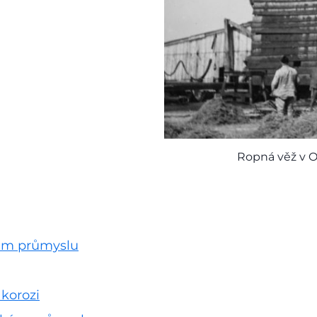
Ropná věž v O
kém průmyslu
 korozi