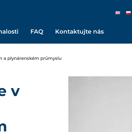
nalosti
FAQ
Kontaktujte nás
ém a plynárenském průmyslu
e v
m