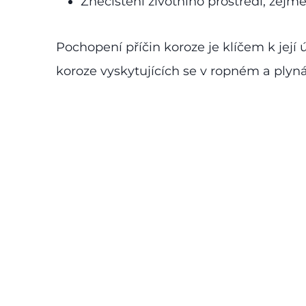
Znečištění životního prostředí, zejm
Pochopení příčin koroze je klíčem k jej
koroze vyskytujících se v ropném a plyná