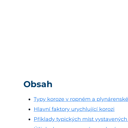
Obsah
Typy koroze v ropném a plynárens
Hlavní faktory urychlující korozi
Příklady typických míst vystavených