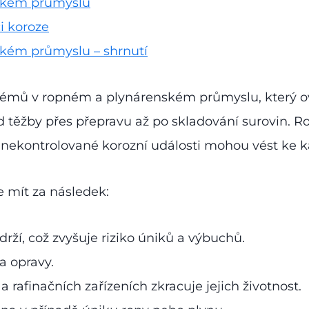
nském průmyslu
i koroze
ském průmyslu – shrnutí
blémů v ropném a plynárenském průmyslu, který ov
d těžby přes přepravu až po skladování surovin. R
a nekontrolované korozní události mohou vést ke k
e mít za následek:
rží, což zvyšuje riziko úniků a výbuchů.
a opravy.
a rafinačních zařízeních zkracuje jejich životnost.