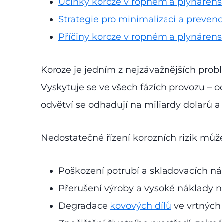
Účinky koroze v ropném a plynáre
Strategie pro minimalizaci a prevenc
Příčiny koroze v ropném a plynáren
Koroze je jedním z nejzávažnějších pro
Vyskytuje se ve všech fázích provozu – o
odvětví se odhadují na miliardy dolarů 
Nedostatečné řízení korozních rizik můž
Poškození potrubí a skladovacích nád
Přerušení výroby a vysoké náklady n
Degradace
kovových dílů
ve vrtných 