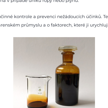
éna v případě úniku ropy nebo plynu.
í účinné kontrole a prevenci nežádoucích účinků. 
renském průmyslu a o faktorech, které ji urychlují