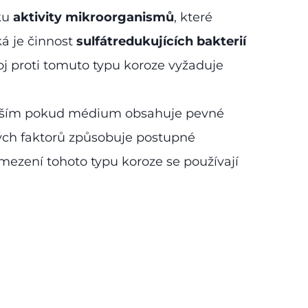
dku
aktivity mikroorganismů
, které
á je činnost
sulfátredukujících bakterií
Boj proti tomuto typu koroze vyžaduje
vším pokud médium obsahuje pevné
ých faktorů způsobuje postupné
mezení tohoto typu koroze se používají