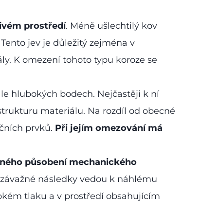
ivém prostředí
. Méně ušlechtilý kov
Tento jev je důležitý zejména v
ly. K omezení tohoto typu koroze se
ale hlubokých bodech. Nejčastěji k ní
í strukturu materiálu. Na rozdíl od obecné
kčních prvků.
Při jejím omezování má
asného působení mechanického
e závažné následky vedou k náhlému
okém tlaku a v prostředí obsahujícím