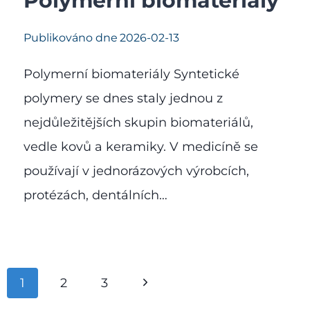
Polymerní biomateriály
Publikováno dne
2026-02-13
Polymerní biomateriály Syntetické
polymery se dnes staly jednou z
nejdůležitějších skupin biomateriálů,
vedle kovů a keramiky. V medicíně se
používají v jednorázových výrobcích,
protézách, dentálních…
Navigace
Další
1
2
3
na
strana