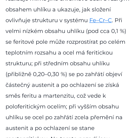
obsahem uhlíku a ukazuje, jak složení
ovlivňuje strukturu v systému
Fe–Cr–C
. Při
velmi nízkém obsahu uhlíku (pod cca 0,1 %)
se feritové pole může rozprostírat po celém
teplotním rozsahu a ocel má feritickou
strukturu; při středním obsahu uhlíku
(přibližně 0,20–0,30 %) se po zahřátí objeví
částečný austenit a po ochlazení se získá
směs feritu a martenzitu, což vede k
poloferitickým ocelím; při vyšším obsahu
uhlíku se ocel po zahřátí zcela přemění na
austenit a po ochlazení se stane