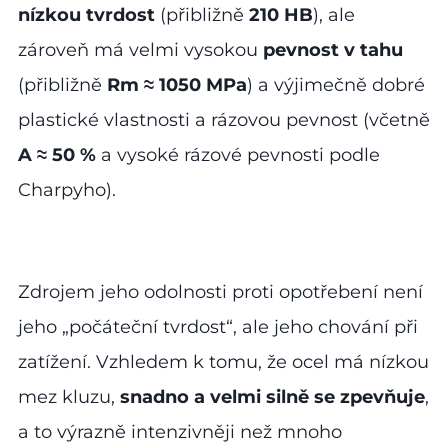
nízkou tvrdost
(přibližně
210 HB
), ale
zároveň má velmi vysokou
pevnost v tahu
(přibližně
Rm ≈ 1050 MPa
) a výjimečně dobré
plastické vlastnosti a rázovou pevnost (včetně
A ≈ 50 %
a vysoké rázové pevnosti podle
Charpyho).
Zdrojem jeho odolnosti proti opotřebení není
jeho „počáteční tvrdost“, ale jeho chování při
zatížení. Vzhledem k tomu, že ocel má nízkou
mez kluzu,
snadno a velmi silně se zpevňuje
,
a to výrazně intenzivněji než mnoho