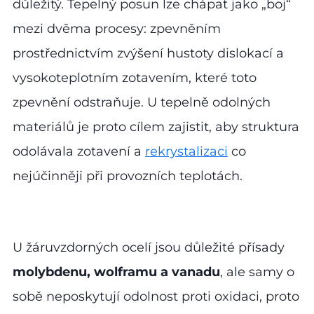
důležitý. Tepelný posun lze chápat jako „boj“
mezi dvěma procesy: zpevněním
prostřednictvím zvýšení hustoty dislokací a
vysokoteplotním zotavením, které toto
zpevnění odstraňuje. U tepelně odolných
materiálů je proto cílem zajistit, aby struktura
odolávala zotavení a
rekrystalizaci
co
nejúčinněji při provozních teplotách.
U žáruvzdorných ocelí jsou důležité přísady
molybdenu, wolframu a vanadu
, ale samy o
sobě neposkytují odolnost proti oxidaci, proto