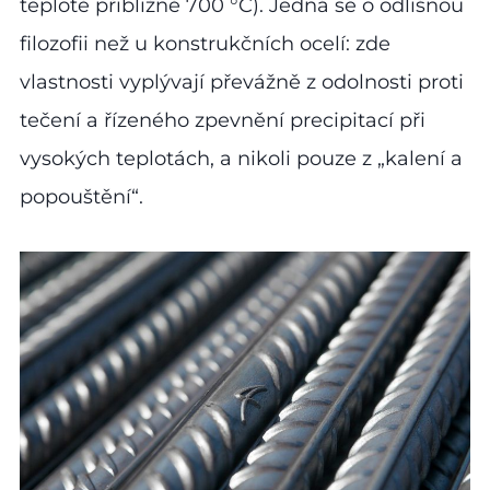
teplotě přibližně 700 °C). Jedná se o odlišnou
filozofii než u konstrukčních ocelí: zde
vlastnosti vyplývají převážně z odolnosti proti
tečení a řízeného zpevnění precipitací při
vysokých teplotách, a nikoli pouze z „kalení a
popouštění“.