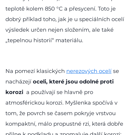
teplotě kolem 850 °C a přesycení. Toto je
dobrý příklad toho, jak je u speciálních ocelí
výsledek určen nejen složením, ale také
„tepelnou historií“ materiálu.
Na pomezí klasických
nerezových ocelí
se
nacházejí
oceli, které jsou odolné proti
korozi
a používají se hlavně pro
atmosférickou korozi. Myšlenka spočívá v
tom, že povrch se časem pokryje vrstvou
kompaktní, málo propustné rzi, která dobře
přilne k podkladu a zpomaluje další korozi;