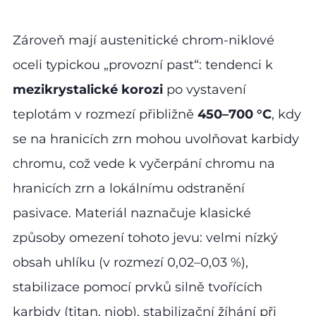
Zároveň mají austenitické chrom-niklové
oceli typickou „provozní past“: tendenci k
mezikrystalické korozi
po vystavení
teplotám v rozmezí přibližně
450–700 °C
, kdy
se na hranicích zrn mohou uvolňovat karbidy
chromu, což vede k vyčerpání chromu na
hranicích zrn a lokálnímu odstranění
pasivace. Materiál naznačuje klasické
způsoby omezení tohoto jevu: velmi nízký
obsah uhlíku (v rozmezí 0,02–0,03 %),
stabilizace pomocí prvků silně tvořících
karbidy (titan, niob), stabilizační žíhání při