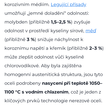
korozivním médiím.
Legující přísady
umožňují „jemné doladění“ odolnosti:
molybden (přibližně
1,5–2,5 %
) zvyšuje
odolnost v prostředí kyseliny sírové,
měď
(přibližně
3 %
) snižuje náchylnost k
koroznímu napětí a křemík (přibližně
2–3 %
)
může zlepšit odolnost vůči kyselině
chlorovodíkové. Aby byla zajištěna
homogenní austenitická struktura, jsou tyto
oceli podrobeny
nasycení při teplotě 1050–
1100 °C s vodním chlazením
, což je jeden z
klíčových prvků technologie nerezové oceli.