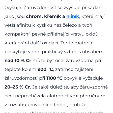
zvyšuje. Žáruvzdornost se zvyšuje přísadami,
jako jsou
chrom, křemík a
hliník
, které mají
větší afinitu k kyslíku než železo a tvoří
kompaktní, pevně přiléhající vrstvu oxidů,
která brání další oxidaci. Tento materiál
poskytuje velmi praktický vztah: s obsahem
nad 10 % Cr
může být ocel žáruvzdorná při
teplotě kolem
900 °C
, zatímco zajištění
žáruvzdornosti při
1100 °C
obvykle vyžaduje
20–25 % Cr
. Je také důležité, aby žáruvzdorná
ocel neprocházela alotropickými přeměnami
v rozsahu provozních teplot, protože