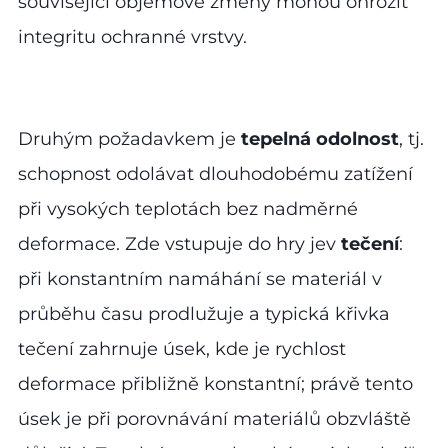
související objemové změny mohou ohrozit
integritu ochranné vrstvy.
Druhým požadavkem je
tepelná odolnost
, tj.
schopnost odolávat dlouhodobému zatížení
při vysokých teplotách bez nadměrné
deformace. Zde vstupuje do hry jev
tečení
:
při konstantním namáhání se materiál v
průběhu času prodlužuje a typická křivka
tečení zahrnuje úsek, kde je rychlost
deformace přibližně konstantní; právě tento
úsek je při porovnávání materiálů obzvláště