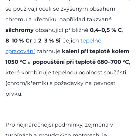
se používají oceli se zvýšeným obsahem
chromu a křemíku, například takzvané
silchromy
obsahující přibližně
0,4–0,5 % C
,
8–10 % Cr
a
2–3 % Si
. Jejich
tepelné
zpracování
zahrnuje
kalení při teplotě kolem
1050 °C
a
popouštění při teplotě 680–700 °C
,
které kombinuje tepelnou odolnost součásti
(chrom/křemík) s požadavky na pevnost
prvku.
Pro nejnáročnější podmínky, zejména v
turbínách a proudových motorech, je