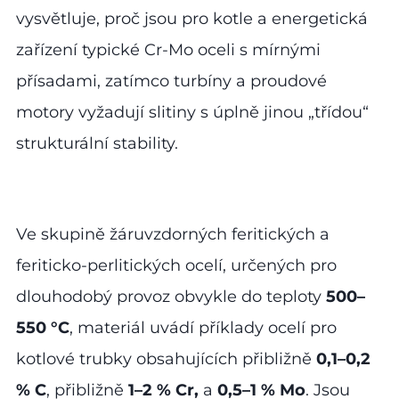
vysvětluje, proč jsou pro kotle a energetická
zařízení typické Cr-Mo oceli s mírnými
přísadami, zatímco turbíny a proudové
motory vyžadují slitiny s úplně jinou „třídou“
strukturální stability.
Ve skupině žáruvzdorných feritických a
feriticko-perlitických ocelí, určených pro
dlouhodobý provoz obvykle do teploty
500–
550 °C
, materiál uvádí příklady ocelí pro
kotlové trubky obsahujících přibližně
0,1–0,2
% C
, přibližně
1–2 % Cr,
a
0,5–1 % Mo
. Jsou