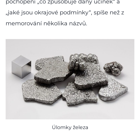
pochopení „co způsobuje daný účinek“ a
„jaké jsou okrajové podmínky“, spíše než z
memorování několika názvů.
Úlomky železa