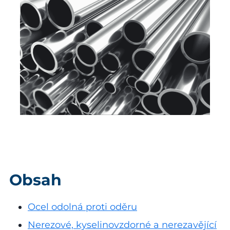
Obsah
Ocel odolná proti oděru
Nerezové, kyselinovzdorné a nerezavějící