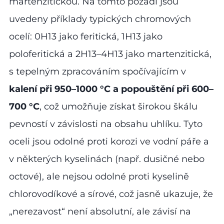
martenzitickou. Na tomto pozadí jsou
uvedeny příklady typických chromových
ocelí: 0H13 jako feritická, 1H13 jako
poloferitická a 2H13–4H13 jako martenzitická,
s tepelným zpracováním spočívajícím v
kalení při 950–1000 °C a popouštění při 600–
700 °C
, což umožňuje získat širokou škálu
pevností v závislosti na obsahu uhlíku. Tyto
oceli jsou odolné proti korozi ve vodní páře a
v některých kyselinách (např. dusičné nebo
octové), ale nejsou odolné proti kyselině
chlorovodíkové a sírové, což jasně ukazuje, že
„nerezavost“ není absolutní, ale závisí na