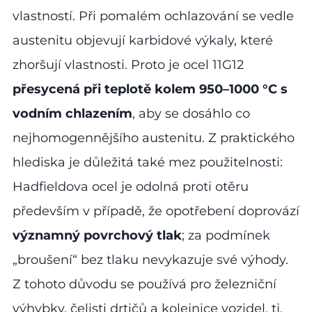
vlastností. Při pomalém ochlazování se vedle
austenitu objevují karbidové výkaly, které
zhoršují vlastnosti. Proto je ocel 11G12
přesycená při teplotě kolem 950–1000 °C s
vodním chlazením
, aby se dosáhlo co
nejhomogennějšího austenitu. Z praktického
hlediska je důležitá také mez použitelnosti:
Hadfieldova ocel je odolná proti otěru
především v případě, že opotřebení doprovází
významný povrchový tlak
; za podmínek
„broušení“ bez tlaku nevykazuje své výhody.
Z tohoto důvodu se používá pro železniční
výhybky, čelisti drtičů a kolejnice vozidel, tj.