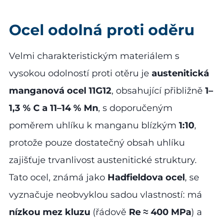
Ocel odolná proti oděru
Velmi charakteristickým materiálem s
vysokou odolností proti otěru je
austenitická
manganová ocel 11G12
, obsahující přibližně
1–
1,3 % C a 11–14 % Mn
, s doporučeným
poměrem uhlíku k manganu blízkým
1:10
,
protože pouze dostatečný obsah uhlíku
zajišťuje trvanlivost austenitické struktury.
Tato ocel, známá jako
Hadfieldova ocel
, se
vyznačuje neobvyklou sadou vlastností: má
nízkou mez kluzu
(řádově
Re ≈ 400 MPa
) a