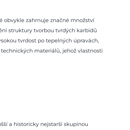
eré obvykle zahrnuje značné množství
ění struktury tvorbou tvrdých karbidů
vysokou tvrdost po tepelných úpravách,
 technických materiálů, jehož vlastnosti
ší a historicky nejstarší skupinou