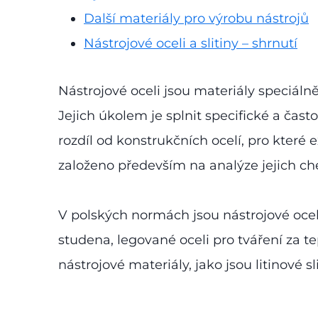
Další materiály pro výrobu nástrojů
Nástrojové oceli a slitiny – shrnutí
Nástrojové oceli jsou materiály speciál
Jejich úkolem je splnit specifické a čast
rozdíl od konstrukčních ocelí, pro které e
založeno především na analýze jejich c
V polských normách jsou nástrojové oceli
studena, legované oceli pro tváření za te
nástrojové materiály, jako jsou litinové 