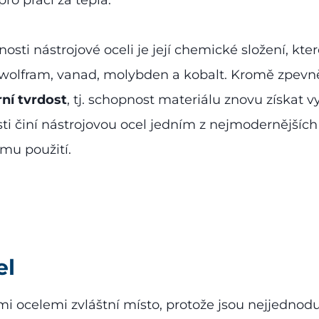
sti nástrojové oceli je její chemické složení, kt
m, wolfram, vanad, molybden a kobalt. Kromě zpevn
ní tvrdost
, tj. schopnost materiálu znovu získat 
sti činí nástrojovou ocel jedním z nejmodernějších
mu použití.
el
mi ocelemi zvláštní místo, protože jsou nejjednoduš