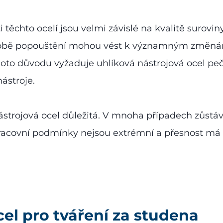
 těchto ocelí jsou velmi závislé na kvalitě surovin
 době popouštění mohou vést k významným změnám
oto důvodu vyžaduje uhlíková nástrojová ocel peč
ástroje.
nástrojová ocel důležitá. V mnoha případech zůst
racovní podmínky nejsou extrémní a přesnost má 
el pro tváření za studena