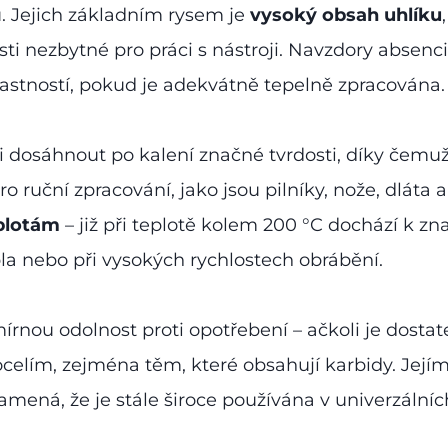
. Jejich základním rysem je
vysoký obsah uhlíku
ti nezbytné pro práci s nástroji. Navzdory absenci
astností, pokud je adekvátně tepelně zpracována.
 dosáhnout po kalení značné tvrdosti, díky čemuž 
o ruční zpracování, jako jsou pilníky, nože, dláta 
plotám
– již při teplotě kolem 200 °C dochází k zn
epla nebo při vysokých rychlostech obrábění.
írnou odolnost proti opotřebení – ačkoli je dostat
elím, zejména těm, které obsahují karbidy. Její
namená, že je stále široce používána v univerzálníc