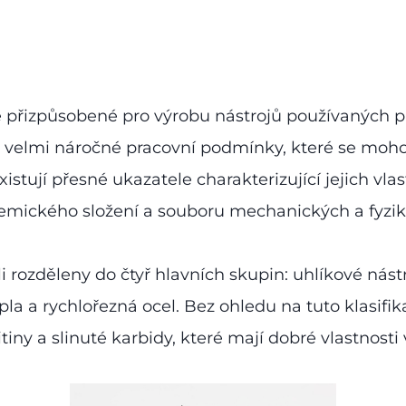
ně přizpůsobené pro výrobu nástrojů používaných p
o velmi náročné pracovní podmínky, které se mohou 
xistují přesné ukazatele charakterizující jejich vla
hemického složení a souboru mechanických a fyzi
 rozděleny do čtyř hlavních skupin: uhlíkové nástro
pla a rychlořezná ocel. Bez ohledu na tuto klasifik
slitiny a slinuté karbidy, které mají dobré vlastno