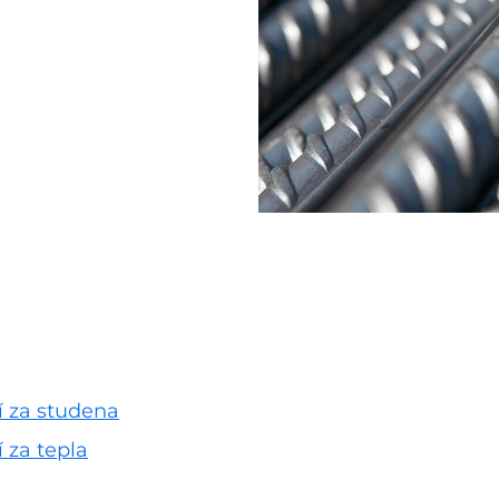
í za studena
 za tepla