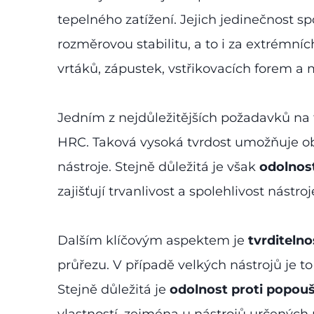
tepelného zatížení. Jejich jedinečnost s
rozměrovou stabilitu, a to i za extrémní
vrtáků, zápustek, vstřikovacích forem a 
Jedním z nejdůležitějších požadavků na t
HRC. Taková vysoká tvrdost umožňuje ob
nástroje. Stejně důležitá je však
odolnos
zajišťují trvanlivost a spolehlivost nást
Dalším klíčovým aspektem je
tvrditelno
průřezu. V případě velkých nástrojů je to
Stejně důležitá je
odolnost proti popouš
vlastností, zejména u nástrojů určených p