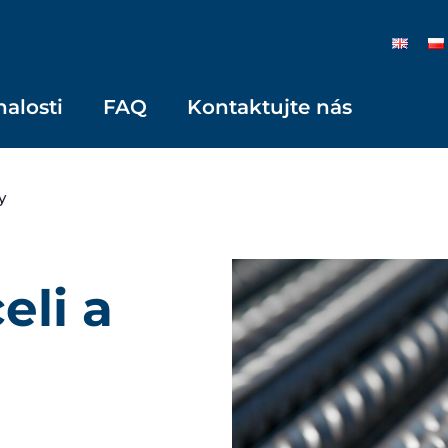
nalosti
FAQ
Kontaktujte nás
y
eli a