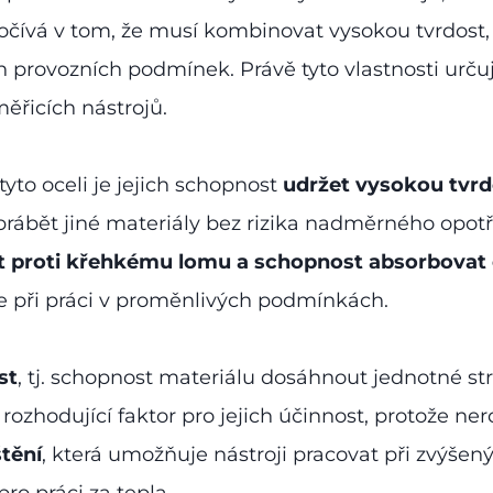
počívá v tom, že musí kombinovat vysokou tvrdost, 
ch provozních podmínek. Právě tyto vlastnosti určuj
měřicích nástrojů.
yto oceli je jejich schopnost
udržet vysokou tvrd
rábět jiné materiály bez rizika nadměrného opotř
t proti křehkému lomu a schopnost absorbovat 
roje při práci v proměnlivých podmínkách.
st
, tj. schopnost materiálu dosáhnout jednotné st
 rozhodující faktor pro jejich účinnost, protože ne
tění
, která umožňuje nástroji pracovat při zvýše
ro práci za tepla.