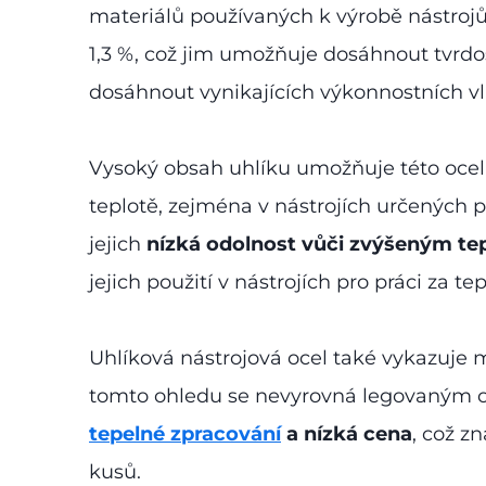
materiálů používaných k výrobě nástrojů
1,3 %, což jim umožňuje dosáhnout tvrdos
dosáhnout vynikajících výkonnostních vl
Vysoký obsah uhlíku umožňuje této oceli
teplotě, zejména v nástrojích určených pr
jejich
nízká odolnost vůči zvýšeným te
jejich použití v nástrojích pro práci za t
Uhlíková nástrojová ocel také vykazuje m
tomto ohledu se nevyrovná legovaným oc
tepelné zpracování
a nízká cena
, což z
kusů.