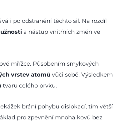
ává i po odstranění těchto sil. Na rozdíl
ružnosti
a nástup vnitřních změn ve
stalové mřížce. Působením smykových
lých vrstev atomů
vůči sobě. Výsledkem
 tvaru celého prvku.
řekážek brání pohybu dislokací, tím větší
 základ pro zpevnění mnoha kovů bez