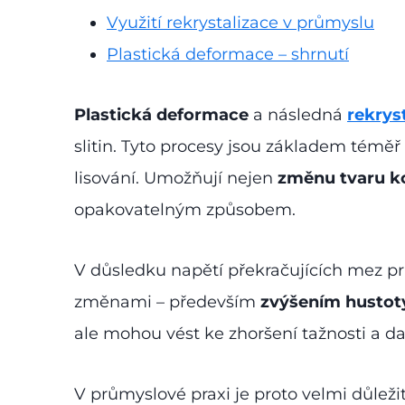
Využití rekrystalizace v průmyslu
Plastická deformace – shrnutí
Plastická deformace
a následná
rekrys
slitin. Tyto procesy jsou základem téměř
lisování. Umožňují nejen
změnu tvaru k
opakovatelným způsobem.
V důsledku napětí překračujících mez pr
změnami – především
zvýšením hustoty
ale mohou vést ke zhoršení tažnosti a dal
V průmyslové praxi je proto velmi důleži