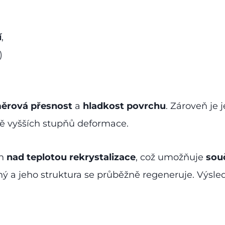
í
,
)
ěrová přesnost
a
hladkost povrchu
. Zároveň je
ě vyšších stupňů deformace.
ch
nad teplotou rekrystalizace
, což umožňuje
sou
žný a jeho struktura se průběžně regeneruje. Výsle