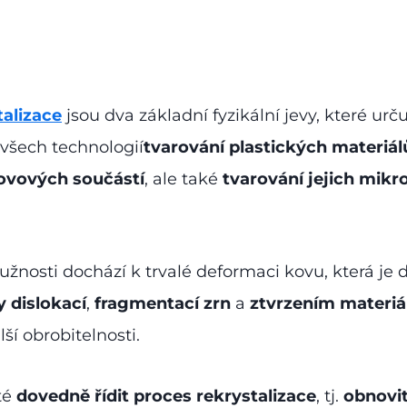
talizace
jsou dva základní fyzikální jevy, které urču
 všech technologií
tvarování plastických materiál
ovových součástí
, ale také
tvarování jejich mikr
užnosti dochází k trvalé deformaci kovu, která j
 dislokací
,
fragmentací zrn
a
ztvrzením materiá
ší obrobitelnosti.
té
dovedně řídit proces rekrystalizace
, tj.
obnovit