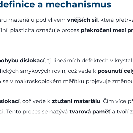
 definice a mechanismus
aru materiálu pod vlivem
vnějších sil
, která přetrv
ilní, plasticita označuje proces
překročení mezí p
pohybu dislokací
, tj. lineárních defektech v kry
ifických smykových rovin, což vede k
posunutí ce
erá se v makroskopickém měřítku projevuje změnou
slokací
, což vede k
ztužení materiálu
. Čím více p
ci. Tento proces se nazývá
tvarová paměť
a tvoří