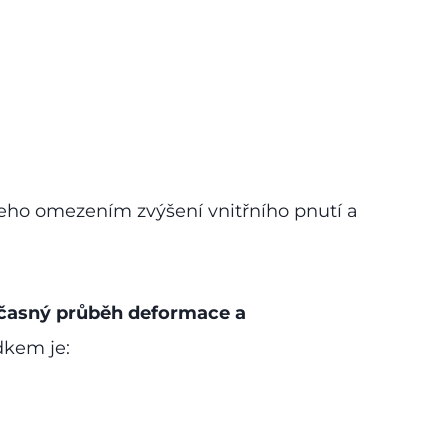
 jeho omezením zvýšení vnitřního pnutí a
časný průběh deformace a
dkem je: