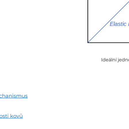
Ideální jed
echanismus
osti kovů