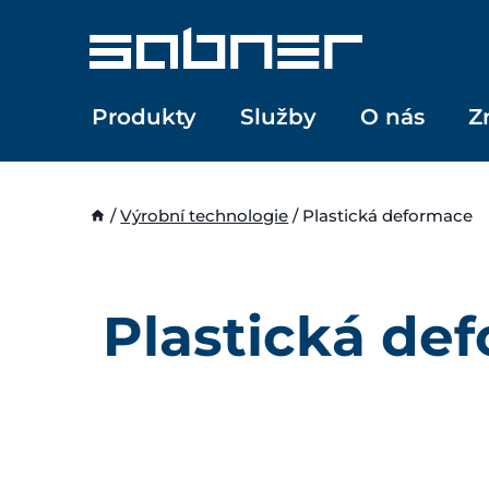
Přeskočit
na
obsah
Produkty
Služby
O nás
Z
/
Výrobní technologie
/
Plastická deformace
Plastická de