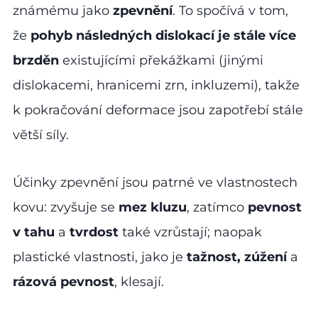
známému jako
zpevnění
. To spočívá v tom,
že
pohyb následných dislokací je stále více
brzděn
existujícími překážkami (jinými
dislokacemi, hranicemi zrn, inkluzemi), takže
k pokračování deformace jsou zapotřebí stále
větší síly.
Účinky zpevnění jsou patrné ve vlastnostech
kovu: zvyšuje se
mez kluzu
, zatímco
pevnost
v tahu
a
tvrdost
také vzrůstají; naopak
plastické vlastnosti, jako je
tažnost, zúžení
a
rázová pevnost
, klesají.