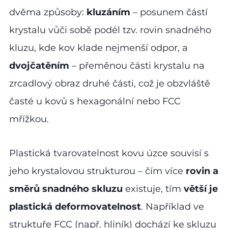
dvěma způsoby:
kluzáním
– posunem částí
krystalu vůči sobě podél tzv. rovin snadného
kluzu, kde kov klade nejmenší odpor, a
dvojčatěním
– přeměnou části krystalu na
zrcadlový obraz druhé části, což je obzvláště
časté u kovů s hexagonální nebo FCC
mřížkou.
Plastická tvarovatelnost kovu úzce souvisí s
jeho krystalovou strukturou – čím více
rovin a
směrů snadného skluzu
existuje, tím
větší je
plastická deformovatelnost
. Například ve
struktuře FCC (např. hliník) dochází ke skluzu