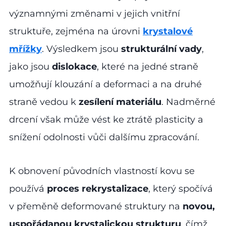
významnými změnami v jejich vnitřní
struktuře, zejména na úrovni
krystalové
mřížky
. Výsledkem jsou
strukturální vady
,
jako jsou
dislokace
, které na jedné straně
umožňují klouzání a deformaci a na druhé
straně vedou k
zesílení materiálu
. Nadměrné
drcení však může vést ke ztrátě plasticity a
snížení odolnosti vůči dalšímu zpracování.
K obnovení původních vlastností kovu se
používá
proces rekrystalizace
, který spočívá
v přeměně deformované struktury na
novou,
uspořádanou krystalickou strukturu
, čímž