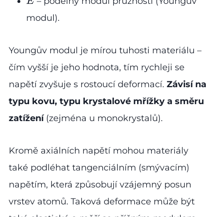
– podélný modul pružnosti (Youngův
E
modul).
Youngův modul je mírou tuhosti materiálu –
čím vyšší je jeho hodnota, tím rychleji se
napětí zvyšuje s rostoucí deformací.
Závisí na
typu kovu, typu krystalové mřížky a směru
zatížení
(zejména u monokrystalů).
Kromě axiálních napětí mohou materiály
také podléhat tangenciálním (smývacím)
napětím, která způsobují vzájemný posun
vrstev atomů. Taková deformace může být