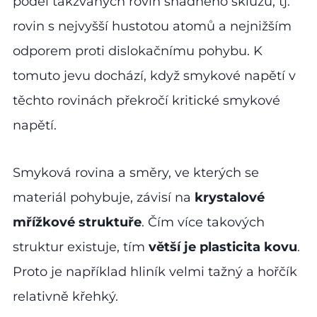
podél takzvaných rovin snadného skluzu, tj.
rovin s nejvyšší hustotou atomů a nejnižším
odporem proti dislokačnímu pohybu. K
tomuto jevu dochází, když smykové napětí v
těchto rovinách překročí kritické smykové
napětí.
Smyková rovina a směry, ve kterých se
materiál pohybuje, závisí na
krystalové
mřížkové struktuře
. Čím více takových
struktur existuje, tím
větší je plasticita kovu
.
Proto je například hliník velmi tažný a hořčík
relativně křehký.