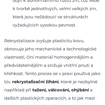
dojít k abnormálnímu růstu zrn, což vede
k tvorbě jednotlivých, velmi velkých zrn,
která jsou nežádoucí ve strukturách
vyžadujících vysokou pevnost.
Rekrystalizace zvyšuje plasticitu kovu,
obnovuje jeho mechanické a technologické
vlastnosti, činí materiál homogennějším a
předvídatelnějším a snižuje vnitřní pnutí a
křehkost. Tento proces se v praxi používá jako
tzv.
rekrystalizační žíhání
, které je nezbytné
například při
tažení, válcování, ohýbání
a
dalších plastických operacích, a to jak mezi