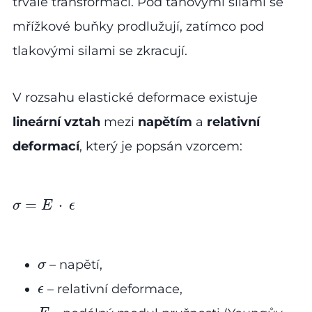
trvalé transformaci. Pod tahovými silami se
mřížkové buňky prodlužují, zatímco pod
tlakovými silami se zkracují.
V rozsahu elastické deformace existuje
lineární vztah
mezi
napětím
a
relativní
deformací
, který je popsán vzorcem:
=
⋅
σ
E
ϵ
– napětí,
σ
– relativní deformace,
ϵ