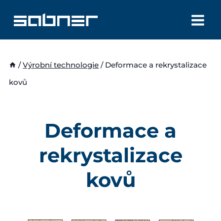
Přeskočit
na
obsah
/
Výrobní technologie
/
Deformace a rekrystalizace
kovů
Deformace a
rekrystalizace
kovů