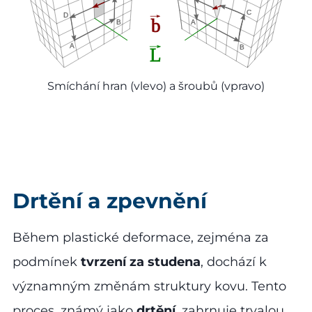
Smíchání hran (vlevo) a šroubů (vpravo)
Drtění a zpevnění
Během plastické deformace, zejména za
podmínek
tvrzení za studena
, dochází k
významným změnám struktury kovu. Tento
proces, známý jako
drtění
, zahrnuje trvalou