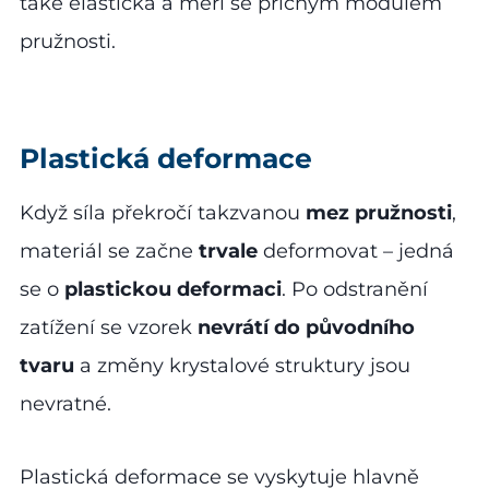
také elastická a měří se příčným modulem
pružnosti.
Plastická deformace
Když síla překročí takzvanou
mez pružnosti
,
materiál se začne
trvale
deformovat – jedná
se o
plastickou deformaci
. Po odstranění
zatížení se vzorek
nevrátí do původního
tvaru
a změny krystalové struktury jsou
nevratné.
Plastická deformace se vyskytuje hlavně