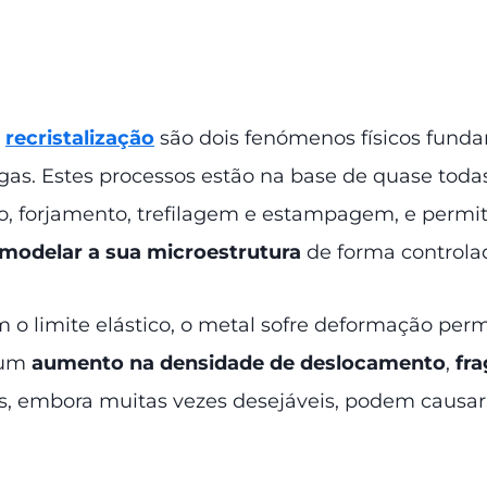
e
recristalização
são dois fenómenos físicos fund
igas. Estes processos estão na base de quase toda
ão, forjamento, trefilagem e estampagem, e perm
modelar a sua microestrutura
de forma controlad
o limite elástico, o metal sofre deformação pe
e um
aumento na densidade de deslocamento
,
fr
ões, embora muitas vezes desejáveis, podem causar