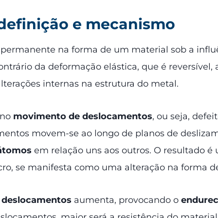
 definição e mecanismo
 permanente na forma de um material sob a infl
rário da deformação elástica, que é reversível, a
alterações internas na estrutura do metal.
 no
movimento de deslocamentos
, ou seja, defe
mentos movem-se ao longo de planos de deslizame
 átomos
em relação uns aos outros. O resultado 
acro, se manifesta como uma alteração na forma d
 deslocamentos
aumenta, provocando o
endurec
locamentos, maior será a resistência do material