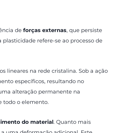
uência de
forças externas
, que persiste
 plasticidade refere-se ao processo de
itos lineares na rede cristalina. Sob a ação
nto específicos, resultando no
é uma alteração permanente na
e todo o elemento.
imento do material
. Quanto mais
 a uma deformação adicional. Este