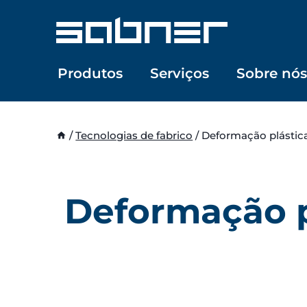
Skip
to
content
Produtos
Serviços
Sobre nós
/
Tecnologias de fabrico
/
Deformação plástic
Deformação p