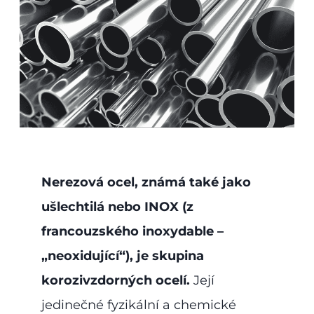
Nerezová ocel, známá také jako
ušlechtilá nebo INOX (z
francouzského inoxydable –
„neoxidující“), je skupina
korozivzdorných ocelí.
Její
jedinečné fyzikální a chemické