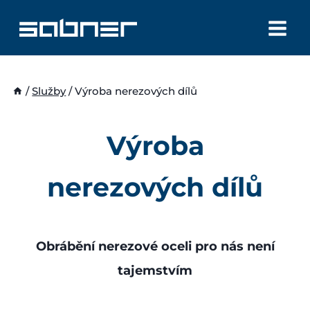
Přeskočit
na
obsah
/
Služby
/
Výroba nerezových dílů
Výroba
nerezových dílů
Obrábění nerezové oceli pro nás není
tajemstvím