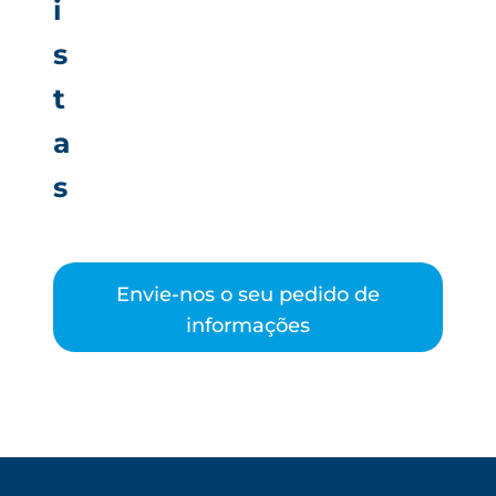
i
s
t
a
s
Envie-nos o seu pedido de
informações