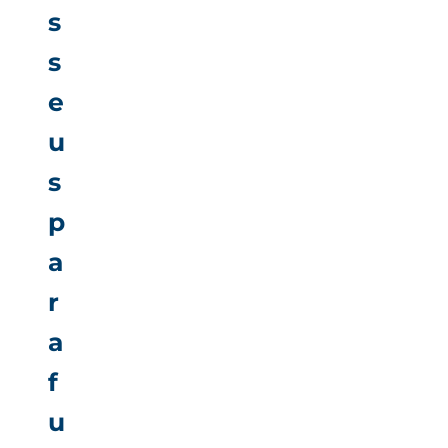
s
s
e
u
s
p
a
r
a
f
u