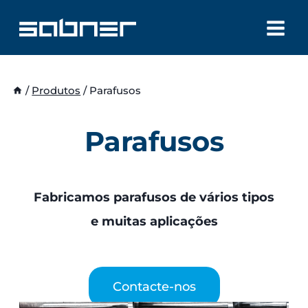
Skip
to
content
/
Produtos
/
Parafusos
Parafusos
Fabricamos parafusos de vários tipos
e muitas aplicações
Contacte-nos