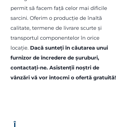
permit să facem față celor mai dificile
sarcini. Oferim o producție de înaltă
calitate, termene de livrare scurte și
transportul componentelor în orice
locație.
Dacă sunteți în căutarea unui
furnizor de încredere de șuruburi,
contactați-ne.
Asistenții noștri de
vânzări vă vor întocmi o ofertă gratuită!
Î