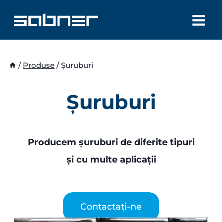
Skip
to
content
/
Produse
/
Şuruburi
Şuruburi
Producem șuruburi de diferite tipuri
și cu multe aplicații
Contactați-ne