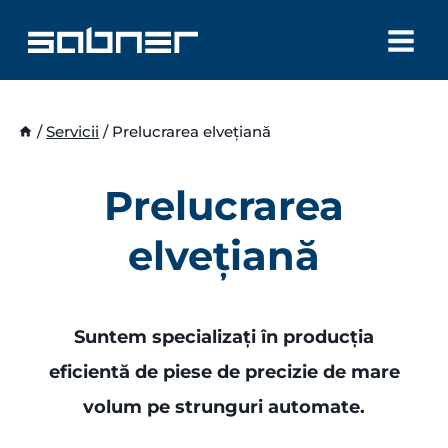
Skip
to
content
/
Servicii
/
Prelucrarea elvețiană
Prelucrarea
elvețiană
Suntem specializați în producția
eficientă de piese de precizie de mare
volum pe strunguri automate.