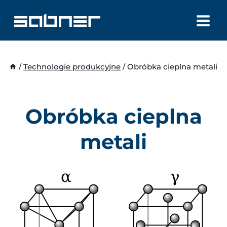
Przejdź
do
treści
/
Technologie produkcyjne
/
Obróbka cieplna metali
Obróbka cieplna
metali