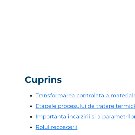
Cuprins
Transformarea controlată a material
Etapele procesului de tratare termic
Importanța încălzirii și a parametrilo
Rolul recoacerii