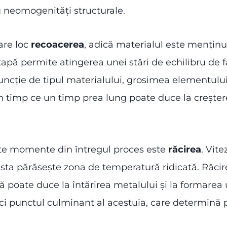
au neomogenități structurale.
are loc
recoacerea
, adică materialul este menținut
apă permite atingerea unei stări de echilibru de faz
ncție de tipul materialului, grosimea elementului 
n timp ce un timp prea lung poate duce la creștere
nte momente din întregul proces este
răcirea
. Vit
esta părăsește zona de temperatură ridicată. Răci
idă poate duce la întărirea metalului și la formarea 
 ci punctul culminant al acestuia, care determină pro