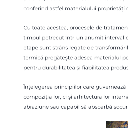
conferind astfel materialului proprietăți
Cu toate acestea, procesele de tratament 
timpul petrecut într-un anumit interval d
etape sunt strâns legate de transformări
termică pregătește adesea materialul pent
pentru durabilitatea și fiabilitatea produsu
Înțelegerea principiilor care guvernează
compoziția lor, ci și arhitectura lor internă
abraziune sau capabil să absoarbă șocurile