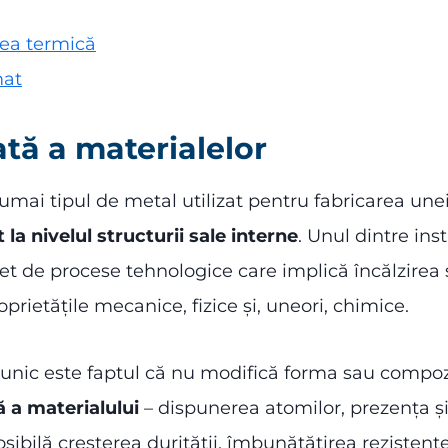
area termică
mat
tă a materialelor
umai tipul de metal utilizat pentru fabricarea une
la nivelul structurii sale interne
. Unul dintre in
set de procese tehnologice care implică încălzirea 
oprietățile mecanice, fizice și, uneori, chimice.
unic este faptul că nu modifică forma sau compozi
ă a materialului
– dispunerea atomilor, prezența și n
ibilă creșterea durității, îmbunătățirea rezistenței