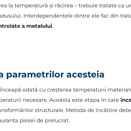
ea la temperatură și răcirea – trebuie tratate ca un
rodusului. Interdependențele dintre ele fac din tra
ntrolate a metalului
.
 a parametrilor acesteia
 înceapă odată cu creșterea temperaturii material
eraturii necesare. Aceasta este etapa în care
înc
ransformărilor structurale. Metoda de încălzire de
iguranța piesei de prelucrat.