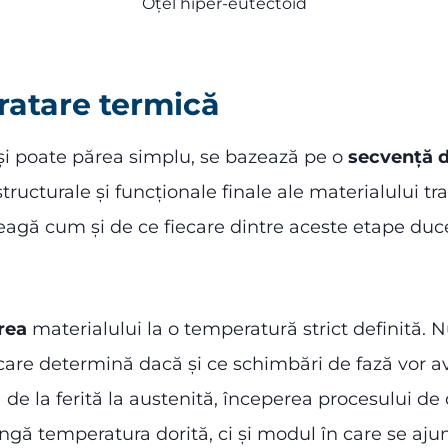
Oțel hiper-eutectoid
ratare termică
eși poate părea simplu, se bazează pe o
secvență d
tructurale și funcționale finale ale materialului tr
leagă cum și de ce fiecare dintre aceste etape duc
irea
materialului la o temperatură strict definită. 
re determină dacă și ce schimbări de fază vor avea
de la ferită la austenită, începerea procesului de 
ingă temperatura dorită, ci și modul în care se aju