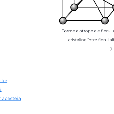
Forme alotrope ale fierului
cristaline între fierul
(t
elor
ă
r acesteia