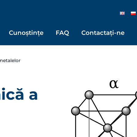
Cunoștințe
FAQ
Contactați-ne
metalelor
ică a