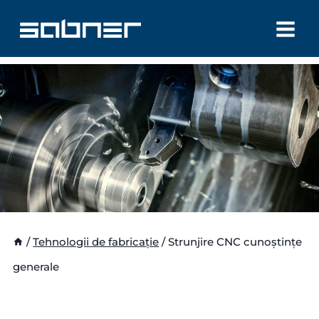
Skip
to
content
/
Tehnologii de fabricație
/
Strunjire CNC cunoștințe
generale