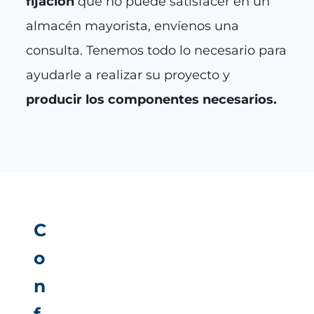
fijación
que no puede satisfacer en un
almacén mayorista, envíenos una
consulta. Tenemos todo lo necesario para
ayudarle a realizar su proyecto y
producir los componentes necesarios.
C
o
n