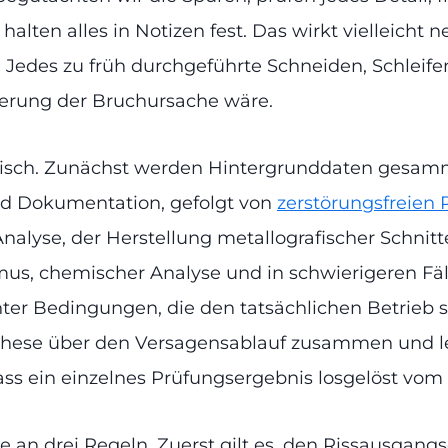
en alles in Notizen fest. Das wirkt vielleicht ne
l. Jedes zu früh durchgeführte Schneiden, Schleif
zierung der Bruchursache wäre.
ogisch. Zunächst werden Hintergrunddaten gesam
und Dokumentation, gefolgt von
zerstörungsfreien
lyse, der Herstellung metallografischer Schnitt
mus, chemischer Analyse und in schwierigeren F
r Bedingungen, die den tatsächlichen Betrieb si
othese über den Versagensablauf zusammen und l
ss ein einzelnes Prüfungsergebnis losgelöst vom 
e an drei Regeln. Zuerst gilt es, den Rissausgang