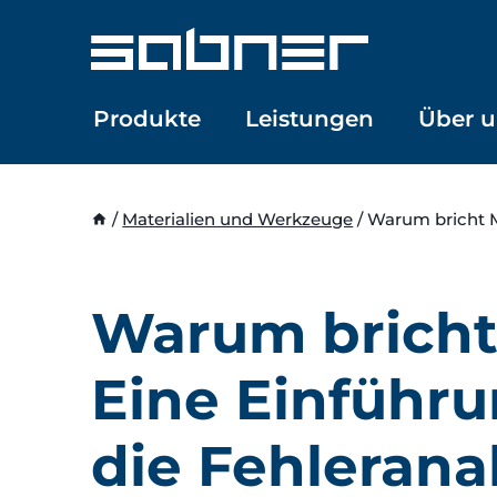
Zum
Inhalt
springen
Produkte
Leistungen
Über u
/
Materialien und Werkzeuge
/
Warum bricht M
Warum bricht
Eine Einführu
die Fehlerana