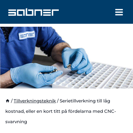
Skip
to
content
/
Tillverkningsteknik
/
Serietillverkning till låg
kostnad, eller en kort titt på fördelarna med CNC-
svarvning