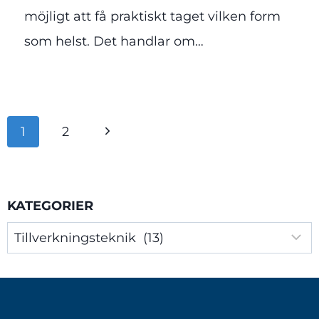
möjligt att få praktiskt taget vilken form
som helst. Det handlar om…
Page
Next
1
2
navigation
Page
KATEGORIER
Kategorier