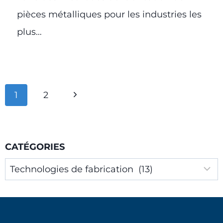
pièces métalliques pour les industries les
plus…
Navigation
Page
1
2
de
suivante
page
CATÉGORIES
Catégories