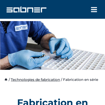
Aller
au
contenu
/
Technologies de fabrication
/
Fabrication en série
Fabrication en