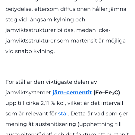
betydelse, eftersom diffusionen håller jämna
steg vid långsam kylning och
jämviktsstrukturer bildas, medan icke-
jämviktsstrukturer som martensit är möjliga
vid snabb kylning.
För stål är den viktigaste delen av
jämviktsystemet
järn–cementit
(Fe–Fe₃C)
upp till cirka 2,11 % kol, vilket är det intervall
som är relevant för
stål
. Detta är vad som ger
mening åt austenitisering (upphettning till
austenitområdet) och det faktum att austenit