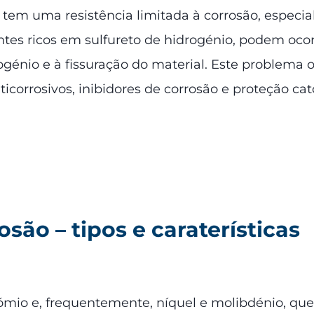
 tem uma resistência limitada à corrosão, espec
ntes ricos em sulfureto de hidrogénio, podem ocor
rogénio e à fissuração do material. Este problema 
icorrosivos, inibidores de corrosão e proteção cat
osão – tipos e caraterísticas
crómio e, frequentemente, níquel e molibdénio, qu