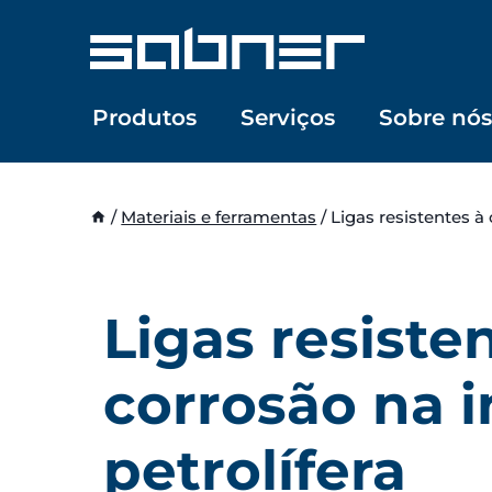
Skip
to
content
Produtos
Serviços
Sobre nós
/
Materiais e ferramentas
/
Ligas resistentes à 
Ligas resiste
corrosão na i
petrolífera