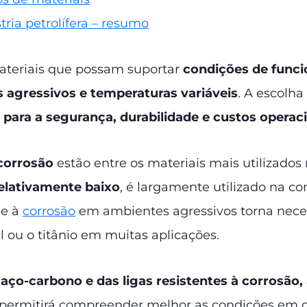
tria petrolífera – resumo
materiais que possam suportar
condições de func
 agressivos e temperaturas variáveis
. A escolha
a para a segurança, durabilidade e custos operaci
 corrosão
estão entre os materiais mais utilizados
relativamente baixo
, é largamente utilizado na c
de à
corrosão
em ambientes agressivos torna nece
l ou o titânio em muitas aplicações.
aço-carbono e das ligas resistentes à corrosão,
se permitirá compreender melhor as condições em